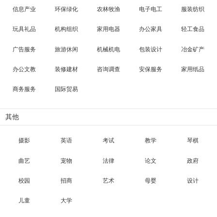
信息产业
环保绿化
农林牧渔
电子电工
服装纺织
玩具礼品
机构组织
家用电器
办公家具
轻工食品
广告服务
旅游休闲
机械机电
包装设计
冶金矿产
办公文教
装修建材
咨询调查
安保服务
家用纸品
商务服务
国际贸易
其他
摄影
英语
考试
教学
琴棋
曲艺
宠物
法律
论文
政府
校园
招商
艺术
母婴
设计
儿童
大学