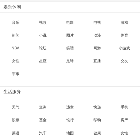
娱乐休闲
音乐
视频
电影
电视
游戏
新闻
小说
图片
动漫
体育
NBA
论坛
笑话
网游
小游戏
女性
星座
足球
直播
交友
军事
生活服务
天气
查询
违章
快递
手机
股票
基金
银行
移动
房产
菜谱
汽车
地图
健康
女性