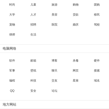
时尚
儿童
旅游
购物
团购
大学
人才
美容
贷款
移民
宠物
招聘
医院
婚庆
驾校
律师
生活
电脑网络
软件
邮箱
博客
杀毒
硬件
军事
壁纸
聊天
网页
搜索
编程
科技
交友
星座
域名
QQ
安全
论坛
地方网站