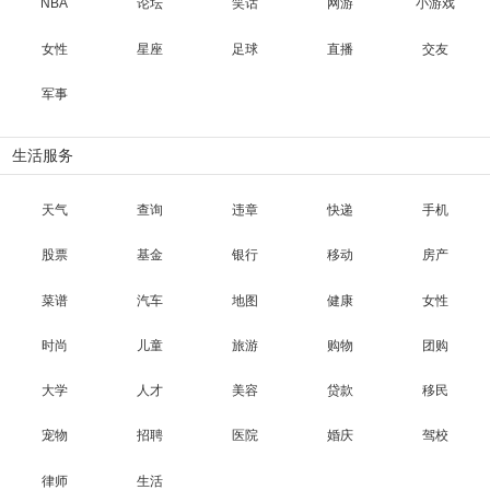
NBA
论坛
笑话
网游
小游戏
女性
星座
足球
直播
交友
军事
生活服务
天气
查询
违章
快递
手机
股票
基金
银行
移动
房产
菜谱
汽车
地图
健康
女性
时尚
儿童
旅游
购物
团购
大学
人才
美容
贷款
移民
宠物
招聘
医院
婚庆
驾校
律师
生活