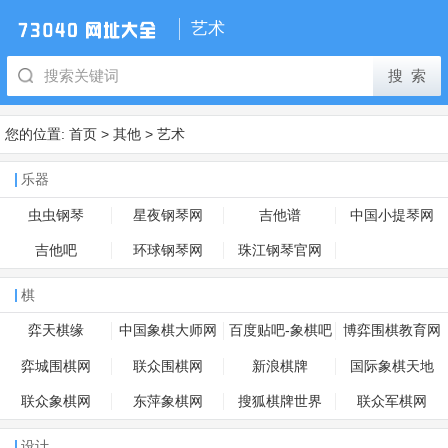
艺术
您的位置:
首页
>
其他
>
艺术
乐器
虫虫钢琴
星夜钢琴网
吉他谱
中国小提琴网
吉他吧
环球钢琴网
珠江钢琴官网
棋
弈天棋缘
中国象棋大师网
百度贴吧-象棋吧
博弈围棋教育网
弈城围棋网
联众围棋网
新浪棋牌
国际象棋天地
联众象棋网
东萍象棋网
搜狐棋牌世界
联众军棋网
设计