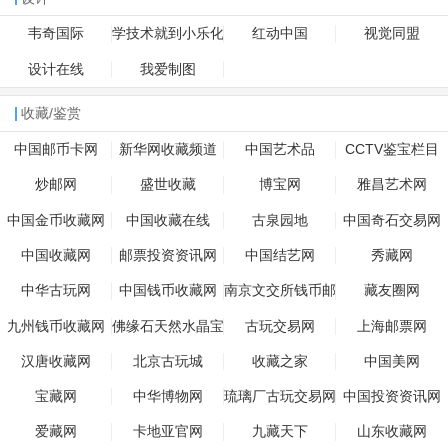
韦奇国际
学技术就到小乐化
红动中国
视觉同盟
妆美甲培训学校
设计在线
我爱制图
收藏/鉴赏
中国邮币卡网
新华网收藏频道
中国艺术品
CCTV鉴宝栏目
炒邮网
盛世收藏
博宝网
雅昌艺术网
中国金币收藏网
中国收藏在线
古泉园地
中国奇石交易网
中国收藏网
邮票投资资讯网
中国结艺网
秀藏网
中华古玩网
中国钱币收藏网
南京文交所钱币邮
藏友圈网
票交易中心
九州钱币收藏网
佛缘石天然水晶宝
古玩交易网
上海邮票网
石网
汉唐收藏网
北京古玩城
收藏之家
中国美网
宝藏网
中华博物网
琉璃厂古玩交易网
中国投资资讯网
爱藏网
卡地亚官网
九藏天下
山东收藏网