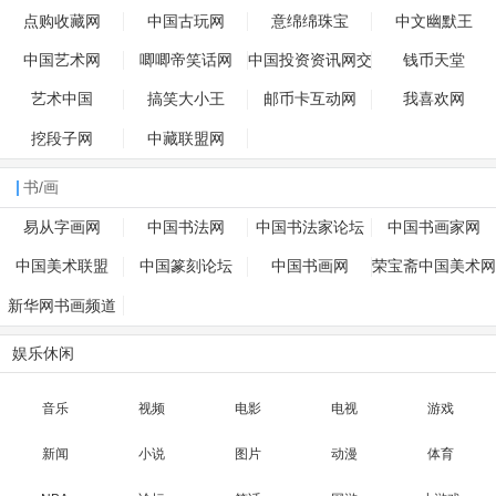
点购收藏网
中国古玩网
意绵绵珠宝
中文幽默王
中国艺术网
唧唧帝笑话网
中国投资资讯网交
钱币天堂
易在线
艺术中国
搞笑大小王
邮币卡互动网
我喜欢网
挖段子网
中藏联盟网
书/画
易从字画网
中国书法网
中国书法家论坛
中国书画家网
中国美术联盟
中国篆刻论坛
中国书画网
荣宝斋中国美术网
新华网书画频道
娱乐休闲
音乐
视频
电影
电视
游戏
新闻
小说
图片
动漫
体育