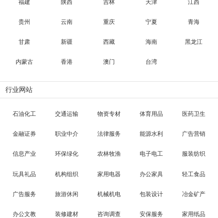
福建
陕西
吉林
天津
江西
贵州
云南
重庆
宁夏
青海
甘肃
新疆
西藏
海南
黑龙江
内蒙古
香港
澳门
台湾
行业网站
石油化工
交通运输
物资专材
体育用品
医药卫生
金融证券
职业中介
法律服务
能源水利
广告营销
信息产业
环保绿化
农林牧渔
电子电工
服装纺织
玩具礼品
机构组织
家用电器
办公家具
轻工食品
广告服务
旅游休闲
机械机电
包装设计
冶金矿产
办公文教
装修建材
咨询调查
安保服务
家用纸品