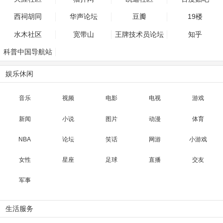
西祠胡同
华声论坛
豆瓣
19楼
水木社区
宽带山
王牌技术员论坛
知乎
科普中国导航站
娱乐休闲
音乐
视频
电影
电视
游戏
新闻
小说
图片
动漫
体育
NBA
论坛
笑话
网游
小游戏
女性
星座
足球
直播
交友
军事
生活服务