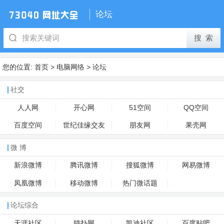
论坛
您的位置:
首页
>
电脑网络
>
论坛
社交
人人网
开心网
51空间
QQ空间
百度空间
世纪佳缘交友
朋友网
果壳网
微 博
新浪微博
腾讯微博
搜狐微博
网易微博
凤凰微博
移动微博
热门微话题
论坛综合
天涯社区
猫扑网
凯迪社区
百度贴吧