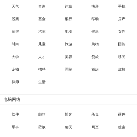
天气
查询
违章
快递
手机
股票
基金
银行
移动
房产
菜谱
汽车
地图
健康
女性
时尚
儿童
旅游
购物
团购
大学
人才
美容
贷款
移民
宠物
招聘
医院
婚庆
驾校
律师
生活
电脑网络
软件
邮箱
博客
杀毒
硬件
军事
壁纸
聊天
网页
搜索