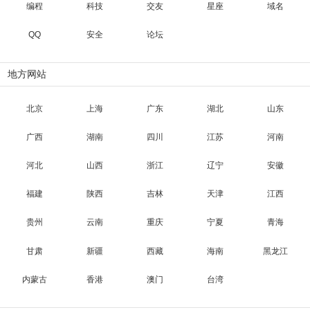
编程
科技
交友
星座
域名
QQ
安全
论坛
地方网站
北京
上海
广东
湖北
山东
广西
湖南
四川
江苏
河南
河北
山西
浙江
辽宁
安徽
福建
陕西
吉林
天津
江西
贵州
云南
重庆
宁夏
青海
甘肃
新疆
西藏
海南
黑龙江
内蒙古
香港
澳门
台湾