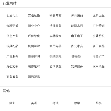
行业网站
石油化工
交通运输
物资专材
体育用品
医药卫生
金融证券
职业中介
法律服务
能源水利
广告营销
信息产业
环保绿化
农林牧渔
电子电工
服装纺织
玩具礼品
机构组织
家用电器
办公家具
轻工食品
广告服务
旅游休闲
机械机电
包装设计
冶金矿产
办公文教
装修建材
咨询调查
安保服务
家用纸品
商务服务
国际贸易
其他
摄影
英语
考试
教学
琴棋