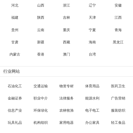
河北
山西
浙江
辽宁
安徽
福建
陕西
吉林
天津
江西
贵州
云南
重庆
宁夏
青海
甘肃
新疆
西藏
海南
黑龙江
内蒙古
香港
澳门
台湾
行业网站
石油化工
交通运输
物资专材
体育用品
医药卫生
金融证券
职业中介
法律服务
能源水利
广告营销
信息产业
环保绿化
农林牧渔
电子电工
服装纺织
玩具礼品
机构组织
家用电器
办公家具
轻工食品