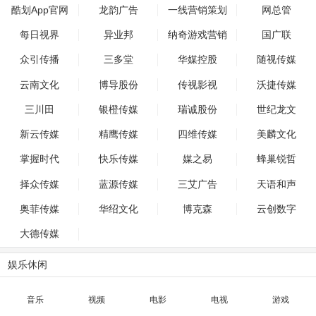
酷划App官网
龙韵广告
一线营销策划
网总管
每日视界
异业邦
纳奇游戏营销
国广联
众引传播
三多堂
华媒控股
随视传媒
云南文化
博导股份
传视影视
沃捷传媒
三川田
银橙传媒
瑞诚股份
世纪龙文
新云传媒
精鹰传媒
四维传媒
美麟文化
掌握时代
快乐传媒
媒之易
蜂巢锐哲
择众传媒
蓝源传媒
三艾广告
天语和声
奥菲传媒
华绍文化
博克森
云创数字
大德传媒
娱乐休闲
音乐
视频
电影
电视
游戏