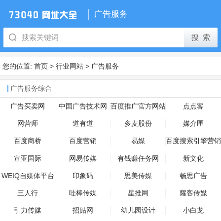
广告服务
您的位置:
首页
>
行业网站
>
广告服务
广告服务综合
广告买卖网
中国广告技术网
百度推广官方网站
点点客
网营师
道有道
多麦股份
媒介匣
百度商桥
百度营销
易媒
百度搜索引擎营销
平台
宣亚国际
网易传媒
有钱赚任务网
新文化
WEIQ自媒体平台
印象码
思美传媒
畅思广告
三人行
哇棒传媒
星推网
耀客传媒
引力传媒
招贴网
幼儿园设计
小白龙