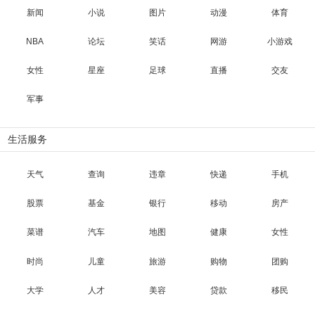
新闻
小说
图片
动漫
体育
NBA
论坛
笑话
网游
小游戏
女性
星座
足球
直播
交友
军事
生活服务
天气
查询
违章
快递
手机
股票
基金
银行
移动
房产
菜谱
汽车
地图
健康
女性
时尚
儿童
旅游
购物
团购
大学
人才
美容
贷款
移民