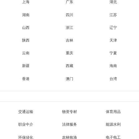
上海
广东
湖北
湖南
四川
江苏
山西
浙江
辽宁
陕西
吉林
天津
云南
重庆
宁夏
新疆
西藏
海南
香港
澳门
台湾
交通运输
物资专材
体育用品
职业中介
法律服务
能源水利
环保绿化
农林牧渔
电子电工