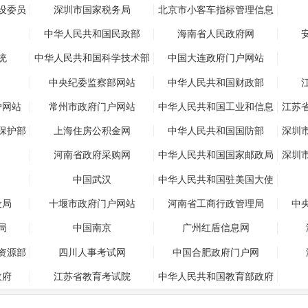
局
设委员
深圳市国家税务局
北京市小客车指标管理信息
系统
中华人民共和国民政部
海南省人民政府网
统
中华人民共和国科学技术部
中国大连政府门户网站
中央纪委监察部网站
中华人民共和国财政部
户网站
常州市政府门户网站
中华人民共和国工业和信息
江苏
化部
保护部
上海住房公积金网
中华人民共和国国防部
深圳
河南省政府采购网
中华人民共和国国家邮政局
深圳
中国武汉
中华人民共和国驻美国大使
馆
设局
十堰市政府门户网站
河南省工商行政管理局
中
局
中国南京
广州红盾信息网
资源部
四川人事考试网
中国合肥政府门户网
政府
江苏省教育考试院
中华人民共和国教育部政府
门户网站