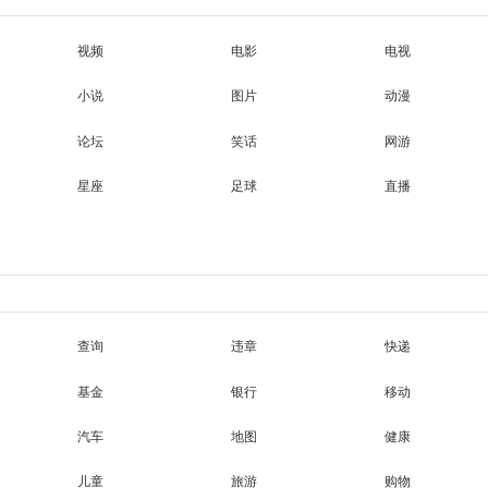
视频
电影
电视
小说
图片
动漫
论坛
笑话
网游
星座
足球
直播
查询
违章
快递
基金
银行
移动
汽车
地图
健康
儿童
旅游
购物