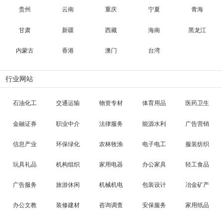
贵州
云南
重庆
宁夏
青海
甘肃
新疆
西藏
海南
黑龙江
内蒙古
香港
澳门
台湾
行业网站
石油化工
交通运输
物资专材
体育用品
医药卫生
金融证券
职业中介
法律服务
能源水利
广告营销
信息产业
环保绿化
农林牧渔
电子电工
服装纺织
玩具礼品
机构组织
家用电器
办公家具
轻工食品
广告服务
旅游休闲
机械机电
包装设计
冶金矿产
办公文教
装修建材
咨询调查
安保服务
家用纸品