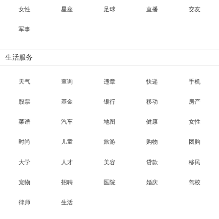
女性
星座
足球
直播
交友
军事
生活服务
天气
查询
违章
快递
手机
股票
基金
银行
移动
房产
菜谱
汽车
地图
健康
女性
时尚
儿童
旅游
购物
团购
大学
人才
美容
贷款
移民
宠物
招聘
医院
婚庆
驾校
律师
生活