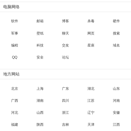
电脑网络
软件
邮箱
博客
杀毒
硬件
军事
壁纸
聊天
网页
搜索
编程
科技
交友
星座
域名
QQ
安全
论坛
地方网站
北京
上海
广东
湖北
山东
广西
湖南
四川
江苏
河南
河北
山西
浙江
辽宁
安徽
福建
陕西
吉林
天津
江西