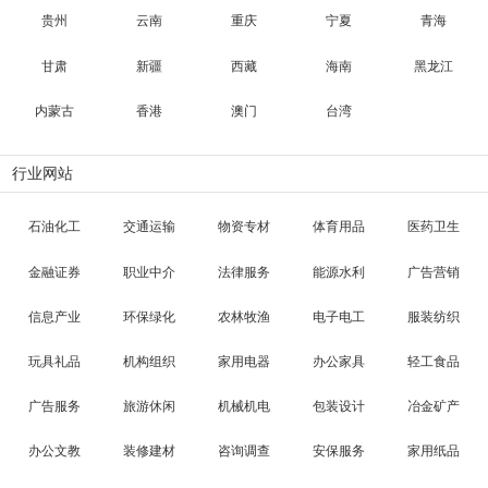
贵州
云南
重庆
宁夏
青海
甘肃
新疆
西藏
海南
黑龙江
内蒙古
香港
澳门
台湾
行业网站
石油化工
交通运输
物资专材
体育用品
医药卫生
金融证券
职业中介
法律服务
能源水利
广告营销
信息产业
环保绿化
农林牧渔
电子电工
服装纺织
玩具礼品
机构组织
家用电器
办公家具
轻工食品
广告服务
旅游休闲
机械机电
包装设计
冶金矿产
办公文教
装修建材
咨询调查
安保服务
家用纸品