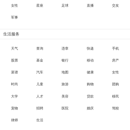
女性
星座
足球
直播
交友
军事
生活服务
天气
查询
违章
快递
手机
股票
基金
银行
移动
房产
菜谱
汽车
地图
健康
女性
时尚
儿童
旅游
购物
团购
大学
人才
美容
贷款
移民
宠物
招聘
医院
婚庆
驾校
律师
生活