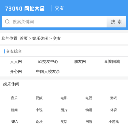
交友
您的位置:
首页
>
娱乐休闲
>
交友
交友综合
人人网
51交友中心
朋友网
豆瓣同城
开心网
中国人校友录
娱乐休闲
音乐
视频
电影
电视
游戏
新闻
小说
图片
动漫
体育
NBA
论坛
笑话
网游
小游戏