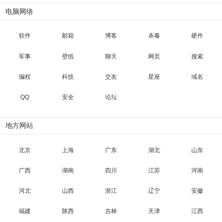
电脑网络
软件
邮箱
博客
杀毒
硬件
军事
壁纸
聊天
网页
搜索
编程
科技
交友
星座
域名
QQ
安全
论坛
地方网站
北京
上海
广东
湖北
山东
广西
湖南
四川
江苏
河南
河北
山西
浙江
辽宁
安徽
福建
陕西
吉林
天津
江西