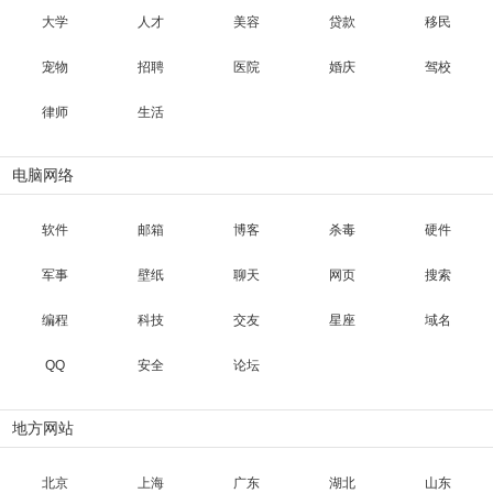
大学
人才
美容
贷款
移民
宠物
招聘
医院
婚庆
驾校
律师
生活
电脑网络
软件
邮箱
博客
杀毒
硬件
军事
壁纸
聊天
网页
搜索
编程
科技
交友
星座
域名
QQ
安全
论坛
地方网站
北京
上海
广东
湖北
山东