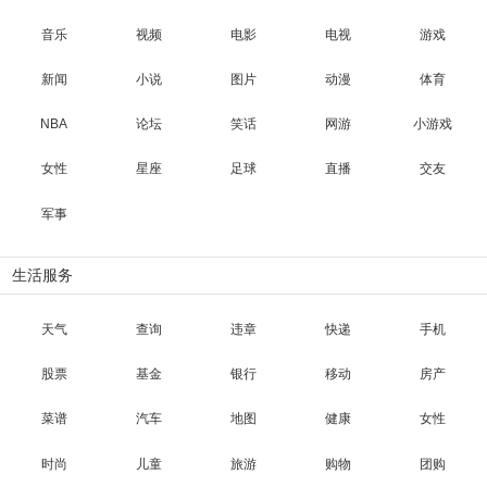
音乐
视频
电影
电视
游戏
新闻
小说
图片
动漫
体育
NBA
论坛
笑话
网游
小游戏
女性
星座
足球
直播
交友
军事
生活服务
天气
查询
违章
快递
手机
股票
基金
银行
移动
房产
菜谱
汽车
地图
健康
女性
时尚
儿童
旅游
购物
团购