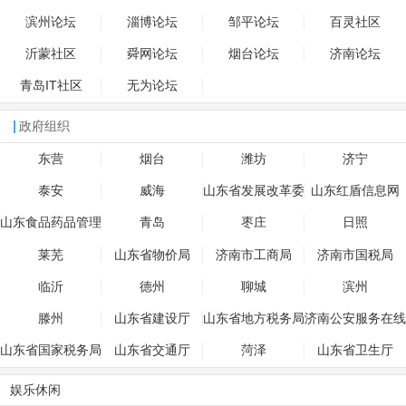
滨州论坛
淄博论坛
邹平论坛
百灵社区
沂蒙社区
舜网论坛
烟台论坛
济南论坛
青岛IT社区
无为论坛
政府组织
东营
烟台
潍坊
济宁
泰安
威海
山东省发展改革委
山东红盾信息网
员会
山东食品药品管理
青岛
枣庄
日照
局
莱芜
山东省物价局
济南市工商局
济南市国税局
临沂
德州
聊城
滨州
滕州
山东省建设厅
山东省地方税务局
济南公安服务在线
山东省国家税务局
山东省交通厅
菏泽
山东省卫生厅
娱乐休闲