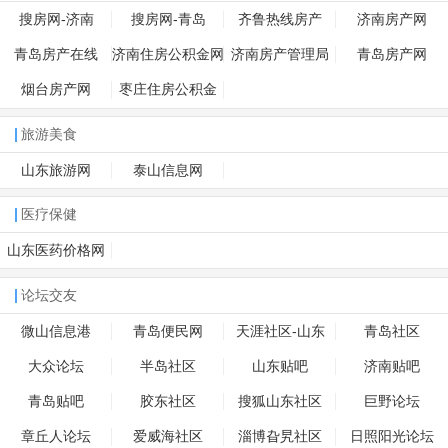
搜房网-济南
搜房网-青岛
齐鲁热线房产
济南房产网
青岛房产在线
济南住房公积金网
济南房产管理局
青岛房产网
烟台房产网
枣庄住房公积金
旅游美食
山东旅游网
泰山信息网
医疗保健
山东医药价格网
论坛交友
微山信息港
青岛便民网
天涯社区-山东
青岛社区
大众论坛
半岛社区
山东贴吧
济南贴吧
青岛贴吧
胶东社区
搜狐山东社区
巨野论坛
章丘人论坛
爱威海社区
淄博旮旯社区
日照阳光论坛