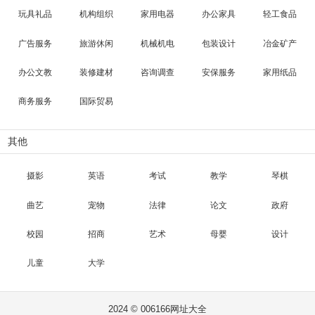
玩具礼品
机构组织
家用电器
办公家具
轻工食品
广告服务
旅游休闲
机械机电
包装设计
冶金矿产
办公文教
装修建材
咨询调查
安保服务
家用纸品
商务服务
国际贸易
其他
摄影
英语
考试
教学
琴棋
曲艺
宠物
法律
论文
政府
校园
招商
艺术
母婴
设计
儿童
大学
2024 © 006166网址大全