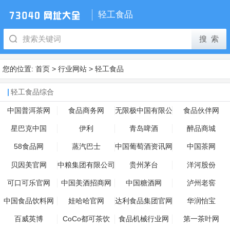
轻工食品
您的位置:
首页
>
行业网站
>
轻工食品
轻工食品综合
中国普洱茶网
食品商务网
无限极中国有限公
食品伙伴网
司
星巴克中国
伊利
青岛啤酒
醉品商城
58食品网
蒸汽巴士
中国葡萄酒资讯网
中国茶网
贝因美官网
中粮集团有限公司
贵州茅台
洋河股份
可口可乐官网
中国美酒招商网
中国糖酒网
泸州老窖
中国食品饮料网
娃哈哈官网
达利食品集团官网
华润怡宝
百威英博
CoCo都可茶饮
食品机械行业网
第一茶叶网