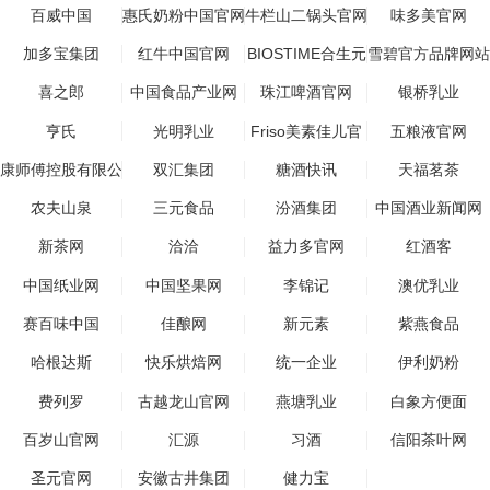
百威中国
惠氏奶粉中国官网
牛栏山二锅头官网
味多美官网
加多宝集团
红牛中国官网
BIOSTIME合生元
雪碧官方品牌网站
集团
喜之郎
中国食品产业网
珠江啤酒官网
银桥乳业
亨氏
光明乳业
Friso美素佳儿官
五粮液官网
网
康师傅控股有限公
双汇集团
糖酒快讯
天福茗茶
司
农夫山泉
三元食品
汾酒集团
中国酒业新闻网
新茶网
洽洽
益力多官网
红酒客
中国纸业网
中国坚果网
李锦记
澳优乳业
赛百味中国
佳酿网
新元素
紫燕食品
哈根达斯
快乐烘焙网
统一企业
伊利奶粉
费列罗
古越龙山官网
燕塘乳业
白象方便面
百岁山官网
汇源
习酒
信阳茶叶网
圣元官网
安徽古井集团
健力宝