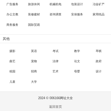
广告服务
旅游休闲
机械机电
包装设计
冶金矿产
办公文教
装修建材
咨询调查
安保服务
家用纸品
商务服务
国际贸易
其他
摄影
英语
考试
教学
琴棋
曲艺
宠物
法律
论文
政府
校园
招商
艺术
母婴
设计
儿童
大学
2024 © 006166网址大全
返回首页