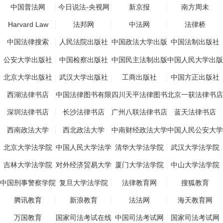
中国普法网
今日说法-央视网
新京报
南方周未
Harvard Law
法邦网
中法网
法律桥
Review
中国法律搜索
人民法院出版社
中国政法大学出版
中国法制出版社
社
公安大学出版社
中国检察出版社
中国民主法制出版
中国人民大学出版
社
社
北京大学出版社
武汉大学出版社
工商出版社
中国方正出版社
西湖法律书店
中国法律图书有限
四川天平法律图书
北京一获法律书店
公司
深圳法律书店
长沙法律书店
广州八联法律书店
蓝天法律书店
西南政法大学
西北政法大学
中南财经政法大学
中国人民公安大学
北京大学法学院
中国人民大学法学
清华大学法学院
武汉大学法学院
院
吉林大学法学院
对外经济贸易大学
厦门大学法学院
中山大学法学院
法学院
中国刑事警察学院
复旦大学法学院
法律教育网
搜狐教育
腾讯教育
新浪教育
法法网
海天教育网
万国教育
国家司法考试在线
中国司法考试网
国家司法考试网