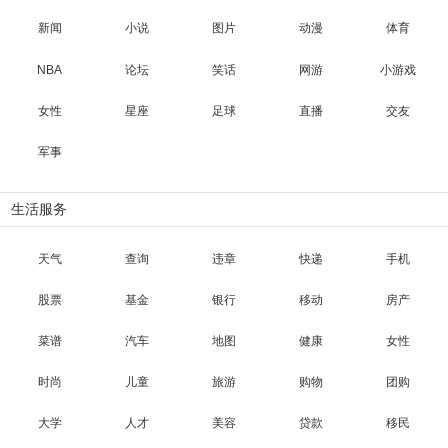
新闻
小说
图片
动漫
体育
NBA
论坛
笑话
网游
小游戏
女性
星座
足球
直播
交友
军事
生活服务
天气
查询
违章
快递
手机
股票
基金
银行
移动
房产
菜谱
汽车
地图
健康
女性
时尚
儿童
旅游
购物
团购
大学
人才
美容
贷款
移民