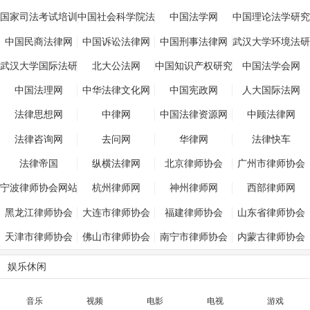
国家司法考试培训
中国社会科学院法
中国法学网
中国理论法学研究
网
学研究所
信息网
中国民商法律网
中国诉讼法律网
中国刑事法律网
武汉大学环境法研
究所
武汉大学国际法研
北大公法网
中国知识产权研究
中国法学会网
究所
网
中国法理网
中华法律文化网
中国宪政网
人大国际法网
法律思想网
中律网
中国法律资源网
中顾法律网
法律咨询网
去问网
华律网
法律快车
法律帝国
纵横法律网
北京律师协会
广州市律师协会
宁波律师协会网站
杭州律师网
神州律师网
西部律师网
黑龙江律师协会
大连市律师协会
福建律师协会
山东省律师协会
天津市律师协会
佛山市律师协会
南宁市律师协会
内蒙古律师协会
娱乐休闲
音乐
视频
电影
电视
游戏