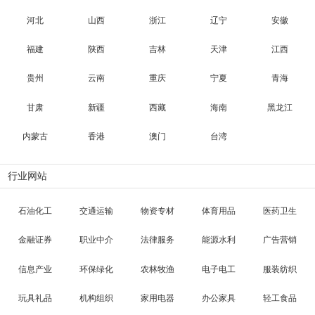
河北
山西
浙江
辽宁
安徽
福建
陕西
吉林
天津
江西
贵州
云南
重庆
宁夏
青海
甘肃
新疆
西藏
海南
黑龙江
内蒙古
香港
澳门
台湾
行业网站
石油化工
交通运输
物资专材
体育用品
医药卫生
金融证券
职业中介
法律服务
能源水利
广告营销
信息产业
环保绿化
农林牧渔
电子电工
服装纺织
玩具礼品
机构组织
家用电器
办公家具
轻工食品