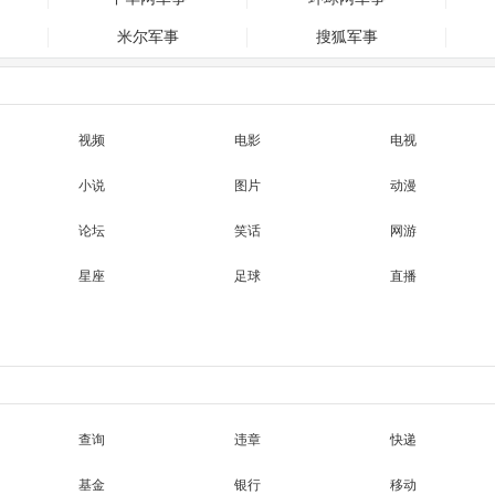
米尔军事
搜狐军事
视频
电影
电视
小说
图片
动漫
论坛
笑话
网游
星座
足球
直播
查询
违章
快递
基金
银行
移动