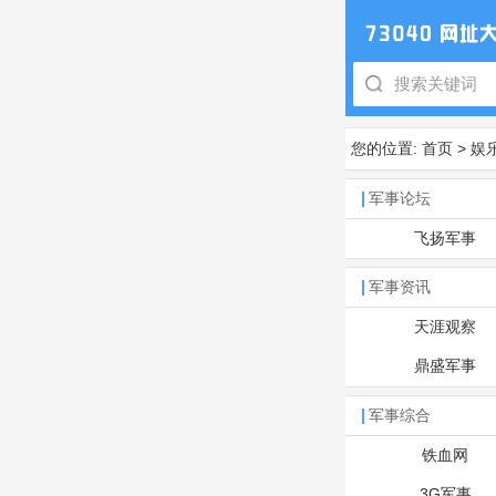
您的位置:
首页
>
娱
军事论坛
飞扬军事
军事资讯
天涯观察
鼎盛军事
军事综合
铁血网
3G军事