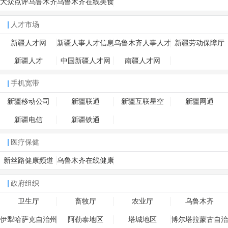
大众点评乌鲁木齐
乌鲁木齐在线美食
频道
人才市场
新疆人才网
新疆人事人才信息
乌鲁木齐人事人才
新疆劳动保障厅
网
网
新疆人才
中国新疆人才网
南疆人才网
手机宽带
新疆移动公司
新疆联通
新疆互联星空
新疆网通
新疆电信
新疆铁通
医疗保健
新丝路健康频道
乌鲁木齐在线健康
频道
政府组织
卫生厅
畜牧厅
农业厅
乌鲁木齐
伊犁哈萨克自治州
阿勒泰地区
塔城地区
博尔塔拉蒙古自治