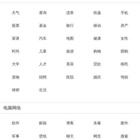
天气
查询
违章
快递
手机
股票
基金
银行
移动
房产
菜谱
汽车
地图
健康
女性
时尚
儿童
旅游
购物
团购
大学
人才
美容
贷款
移民
宠物
招聘
医院
婚庆
驾校
律师
生活
电脑网络
软件
邮箱
博客
杀毒
硬件
军事
壁纸
聊天
网页
搜索