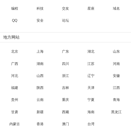
编程
科技
交友
星座
域名
QQ
安全
论坛
地方网站
北京
上海
广东
湖北
山东
广西
湖南
四川
江苏
河南
河北
山西
浙江
辽宁
安徽
福建
陕西
吉林
天津
江西
贵州
云南
重庆
宁夏
青海
甘肃
新疆
西藏
海南
黑龙江
内蒙古
香港
澳门
台湾