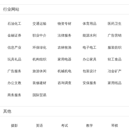
行业网站
石油化工
交通运输
物资专材
体育用品
医药卫生
金融证券
职业中介
法律服务
能源水利
广告营销
信息产业
环保绿化
农林牧渔
电子电工
服装纺织
玩具礼品
机构组织
家用电器
办公家具
轻工食品
广告服务
旅游休闲
机械机电
包装设计
冶金矿产
办公文教
装修建材
咨询调查
安保服务
家用纸品
商务服务
国际贸易
其他
摄影
英语
考试
教学
琴棋