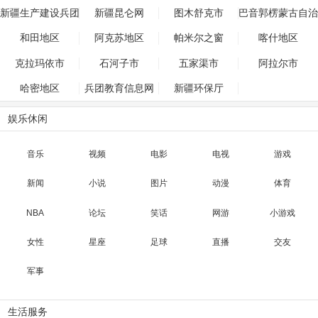
州
新疆生产建设兵团
新疆昆仑网
图木舒克市
巴音郭楞蒙古自治
州
和田地区
阿克苏地区
帕米尔之窗
喀什地区
克拉玛依市
石河子市
五家渠市
阿拉尔市
哈密地区
兵团教育信息网
新疆环保厅
娱乐休闲
音乐
视频
电影
电视
游戏
新闻
小说
图片
动漫
体育
NBA
论坛
笑话
网游
小游戏
女性
星座
足球
直播
交友
军事
生活服务