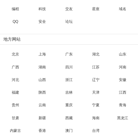
编程
科技
交友
星座
域名
QQ
安全
论坛
地方网站
北京
上海
广东
湖北
山东
广西
湖南
四川
江苏
河南
河北
山西
浙江
辽宁
安徽
福建
陕西
吉林
天津
江西
贵州
云南
重庆
宁夏
青海
甘肃
新疆
西藏
海南
黑龙江
内蒙古
香港
澳门
台湾