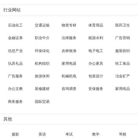
行业网站
石油化工
交通运输
物资专材
体育用品
医药卫生
金融证券
职业中介
法律服务
能源水利
广告营销
信息产业
环保绿化
农林牧渔
电子电工
服装纺织
玩具礼品
机构组织
家用电器
办公家具
轻工食品
广告服务
旅游休闲
机械机电
包装设计
冶金矿产
办公文教
装修建材
咨询调查
安保服务
家用纸品
商务服务
国际贸易
其他
摄影
英语
考试
教学
琴棋