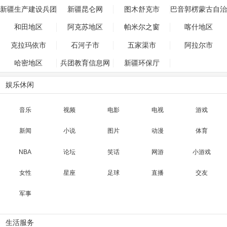
州
新疆生产建设兵团
新疆昆仑网
图木舒克市
巴音郭楞蒙古自治
州
和田地区
阿克苏地区
帕米尔之窗
喀什地区
克拉玛依市
石河子市
五家渠市
阿拉尔市
哈密地区
兵团教育信息网
新疆环保厅
娱乐休闲
音乐
视频
电影
电视
游戏
新闻
小说
图片
动漫
体育
NBA
论坛
笑话
网游
小游戏
女性
星座
足球
直播
交友
军事
生活服务