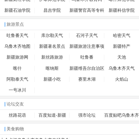
新疆石油学院
昌吉学院
新疆警官高等专科
新疆科信学院
学校
旅游景点
吐鲁番天气
库尔勒天气
石河子天气
哈密天气
乌鲁木齐地图
新疆著名景点
新疆旅游注意事项
新疆特产
新疆旅游网
新丝路旅游
吐鲁番
天池
喀什
喀纳斯
新疆维吾尔自治区
乌鲁木齐天气
博物馆
阿勒泰天气
新疆小吃
赛里木湖
火焰山
一号冰川
论坛交友
丝路花语
百度知道-新疆
强市论坛
百度贴吧乌鲁木齐
美食购物