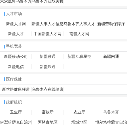
大众点评乌鲁木齐
乌鲁木齐在线美食
频道
人才市场
新疆人才网
新疆人事人才信息
乌鲁木齐人事人才
新疆劳动保障厅
网
网
新疆人才
中国新疆人才网
南疆人才网
手机宽带
新疆移动公司
新疆联通
新疆互联星空
新疆网通
新疆电信
新疆铁通
医疗保健
新丝路健康频道
乌鲁木齐在线健康
频道
政府组织
卫生厅
畜牧厅
农业厅
乌鲁木齐
伊犁哈萨克自治州
阿勒泰地区
塔城地区
博尔塔拉蒙古自治