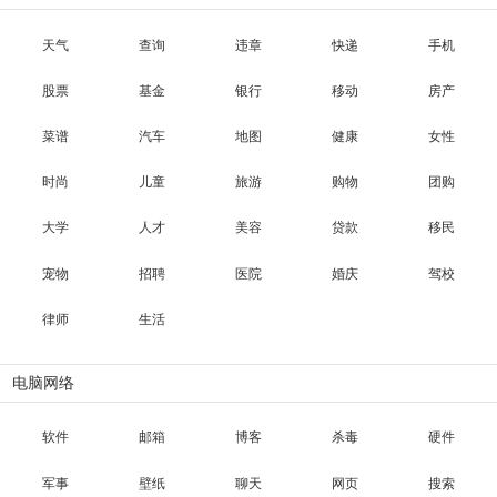
天气
查询
违章
快递
手机
股票
基金
银行
移动
房产
菜谱
汽车
地图
健康
女性
时尚
儿童
旅游
购物
团购
大学
人才
美容
贷款
移民
宠物
招聘
医院
婚庆
驾校
律师
生活
电脑网络
软件
邮箱
博客
杀毒
硬件
军事
壁纸
聊天
网页
搜索