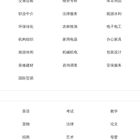
交通运输
物资专材
体育用品
职业中介
法律服务
能源水利
环保绿化
农林牧渔
电子电工
机构组织
家用电器
办公家具
旅游休闲
机械机电
包装设计
装修建材
咨询调查
安保服务
国际贸易
英语
考试
教学
宠物
法律
论文
招商
艺术
母婴