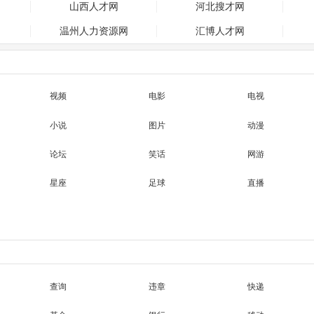
山西人才网
河北搜才网
温州人力资源网
汇博人才网
视频
电影
电视
小说
图片
动漫
论坛
笑话
网游
星座
足球
直播
查询
违章
快递