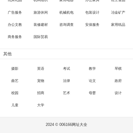
玩具礼品
机构组织
家用电器
办公家具
轻工食品
广告服务
旅游休闲
机械机电
包装设计
冶金矿产
办公文教
装修建材
咨询调查
安保服务
家用纸品
商务服务
国际贸易
其他
摄影
英语
考试
教学
琴棋
曲艺
宠物
法律
论文
政府
校园
招商
艺术
母婴
设计
儿童
大学
2024 © 006166网址大全