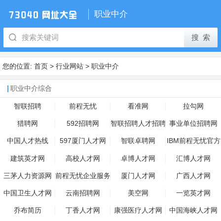
职业中介
您的位置:
首页
>
行业网站
>
职业中介
职业中介综合
智联招聘
前程无忧
看准网
拉勾网
猎聘网
592招聘网
智联招聘人才招聘
事业单位招聘网
信息
中国人才热线
597厦门人才网
智联卓聘网
IBM前程无忧官方
招聘网站
建筑英才网
高校人才网
卓博人才网
汇博人才网
三茅人力资源网
前程无忧企业服务
厦门人才网
广西人才网
中国卫生人才网
云南招聘网
美空网
一览英才网
乔布简历
丁香人才网
康强医疗人才网
中国海峡人才网