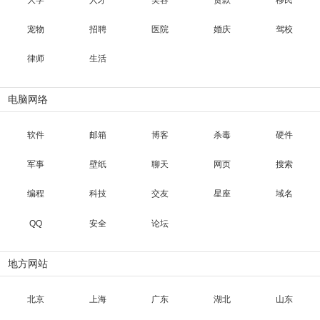
大学
人才
美容
贷款
移民
宠物
招聘
医院
婚庆
驾校
律师
生活
电脑网络
软件
邮箱
博客
杀毒
硬件
军事
壁纸
聊天
网页
搜索
编程
科技
交友
星座
域名
QQ
安全
论坛
地方网站
北京
上海
广东
湖北
山东