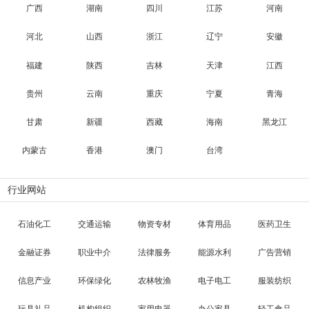
广西
湖南
四川
江苏
河南
河北
山西
浙江
辽宁
安徽
福建
陕西
吉林
天津
江西
贵州
云南
重庆
宁夏
青海
甘肃
新疆
西藏
海南
黑龙江
内蒙古
香港
澳门
台湾
行业网站
石油化工
交通运输
物资专材
体育用品
医药卫生
金融证券
职业中介
法律服务
能源水利
广告营销
信息产业
环保绿化
农林牧渔
电子电工
服装纺织