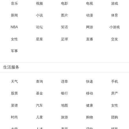
音乐
视频
电影
电视
游戏
新闻
小说
图片
动漫
体育
NBA
论坛
笑话
网游
小游戏
女性
星座
足球
直播
交友
军事
生活服务
天气
查询
违章
快递
手机
股票
基金
银行
移动
房产
菜谱
汽车
地图
健康
女性
时尚
儿童
旅游
购物
团购