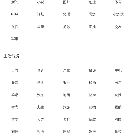
新闻
小说
图片
动漫
体育
NBA
论坛
笑话
网游
小游戏
女性
星座
足球
直播
交友
军事
生活服务
天气
查询
违章
快递
手机
股票
基金
银行
移动
房产
菜谱
汽车
地图
健康
女性
时尚
儿童
旅游
购物
团购
大学
人才
美容
贷款
移民
宠物
招聘
医院
婚庆
驾校