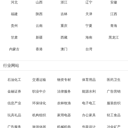
河北
山西
浙江
辽宁
安徽
福建
陕西
吉林
天津
江西
贵州
云南
重庆
宁夏
青海
甘肃
新疆
西藏
海南
黑龙江
内蒙古
香港
澳门
台湾
行业网站
石油化工
交通运输
物资专材
体育用品
医药卫生
金融证券
职业中介
法律服务
能源水利
广告营销
信息产业
环保绿化
农林牧渔
电子电工
服装纺织
玩具礼品
机构组织
家用电器
办公家具
轻工食品
广告服务
旅游休闲
机械机电
包装设计
冶金矿产