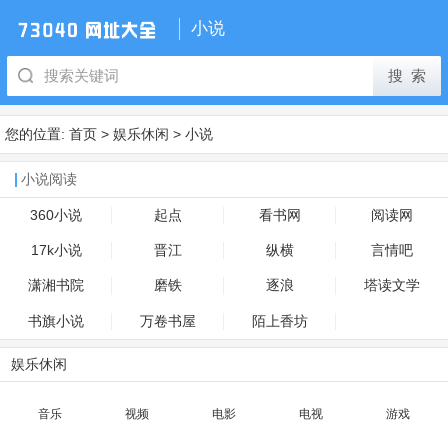
小说
您的位置:
首页
>
娱乐休闲
>
小说
小说阅读
360小说
起点
看书网
阅读网
17k小说
晋江
纵横
言情吧
潇湘书院
磨铁
逐浪
塔读文学
书旗小说
万卷书屋
陌上香坊
娱乐休闲
音乐
视频
电影
电视
游戏