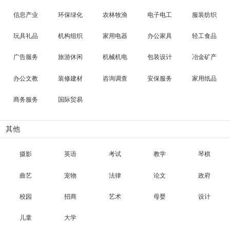
信息产业
环保绿化
农林牧渔
电子电工
服装纺织
玩具礼品
机构组织
家用电器
办公家具
轻工食品
广告服务
旅游休闲
机械机电
包装设计
冶金矿产
办公文教
装修建材
咨询调查
安保服务
家用纸品
商务服务
国际贸易
其他
摄影
英语
考试
教学
琴棋
曲艺
宠物
法律
论文
政府
校园
招商
艺术
母婴
设计
儿童
大学