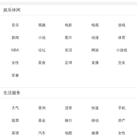
娱乐休闲
音乐
视频
电影
电视
游戏
新闻
小说
图片
动漫
体育
NBA
论坛
笑话
网游
小游戏
女性
星座
足球
直播
交友
军事
生活服务
天气
查询
违章
快递
手机
股票
基金
银行
移动
房产
菜谱
汽车
地图
健康
女性