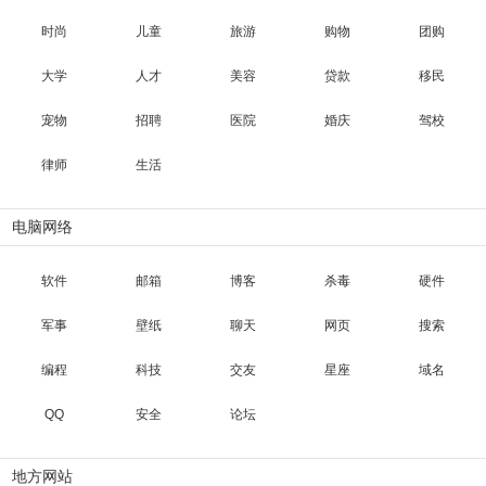
时尚
儿童
旅游
购物
团购
大学
人才
美容
贷款
移民
宠物
招聘
医院
婚庆
驾校
律师
生活
电脑网络
软件
邮箱
博客
杀毒
硬件
军事
壁纸
聊天
网页
搜索
编程
科技
交友
星座
域名
QQ
安全
论坛
地方网站