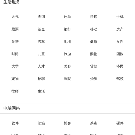
生活服务
天气
查询
违章
快递
手机
股票
基金
银行
移动
房产
菜谱
汽车
地图
健康
女性
时尚
儿童
旅游
购物
团购
大学
人才
美容
贷款
移民
宠物
招聘
医院
婚庆
驾校
律师
生活
电脑网络
软件
邮箱
博客
杀毒
硬件