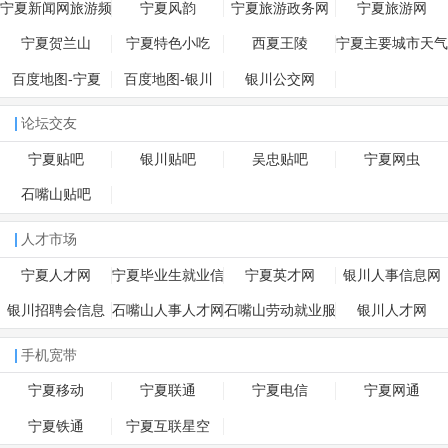
宁夏新闻网旅游频
宁夏风韵
宁夏旅游政务网
宁夏旅游网
道
宁夏贺兰山
宁夏特色小吃
西夏王陵
宁夏主要城市天气
预报
百度地图-宁夏
百度地图-银川
银川公交网
论坛交友
宁夏贴吧
银川贴吧
吴忠贴吧
宁夏网虫
石嘴山贴吧
人才市场
宁夏人才网
宁夏毕业生就业信
宁夏英才网
银川人事信息网
息网
银川招聘会信息
石嘴山人事人才网
石嘴山劳动就业服
银川人才网
务局
手机宽带
宁夏移动
宁夏联通
宁夏电信
宁夏网通
宁夏铁通
宁夏互联星空