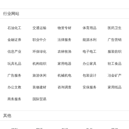
行业网站
石油化工
交通运输
物资专材
体育用品
医药卫生
金融证券
职业中介
法律服务
能源水利
广告营销
信息产业
环保绿化
农林牧渔
电子电工
服装纺织
玩具礼品
机构组织
家用电器
办公家具
轻工食品
广告服务
旅游休闲
机械机电
包装设计
冶金矿产
办公文教
装修建材
咨询调查
安保服务
家用纸品
商务服务
国际贸易
其他