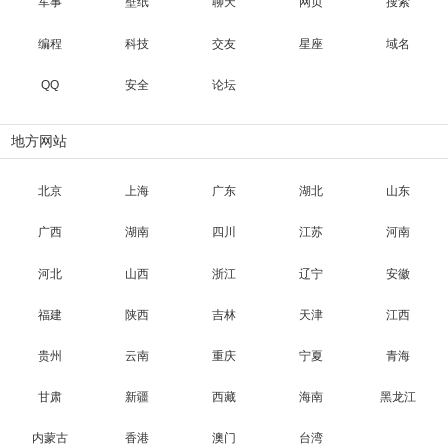
军事
壁纸
聊天
网页
搜索
编程
科技
交友
星座
域名
QQ
安全
论坛
地方网站
北京
上海
广东
湖北
山东
广西
湖南
四川
江苏
河南
河北
山西
浙江
辽宁
安徽
福建
陕西
吉林
天津
江西
贵州
云南
重庆
宁夏
青海
甘肃
新疆
西藏
海南
黑龙江
内蒙古
香港
澳门
台湾