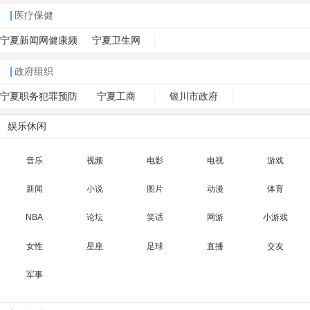
医疗保健
宁夏新闻网健康频
宁夏卫生网
道
政府组织
宁夏职务犯罪预防
宁夏工商
银川市政府
网
娱乐休闲
音乐
视频
电影
电视
游戏
新闻
小说
图片
动漫
体育
NBA
论坛
笑话
网游
小游戏
女性
星座
足球
直播
交友
军事