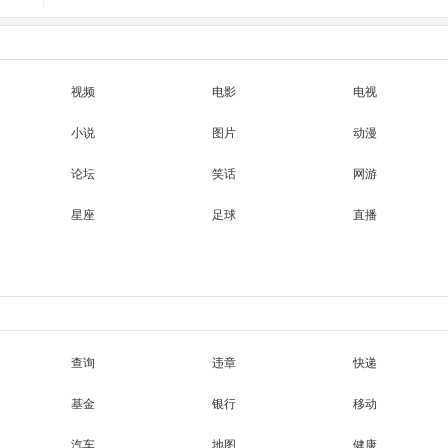
视频
电影
电视
小说
图片
动漫
论坛
笑话
网游
星座
足球
直播
查询
违章
快递
基金
银行
移动
汽车
地图
健康