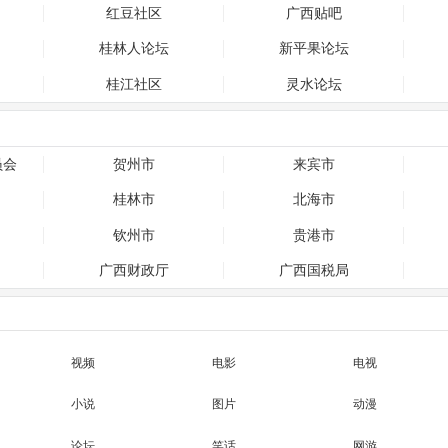
红豆社区
广西贴吧
桂林人论坛
新平果论坛
桂江社区
灵水论坛
员会
贺州市
来宾市
桂林市
北海市
钦州市
贵港市
广西财政厅
广西国税局
视频
电影
电视
小说
图片
动漫
论坛
笑话
网游