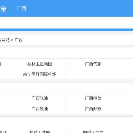
广西
方网站
>
广西
图
桂林卫星地图
广西气象
南宁吴圩国际机场
广西联通
广西电信
广西铁通
广西邮政
事厅
桂聘人才网
柳州人才网