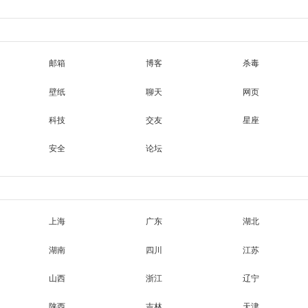
邮箱
博客
杀毒
壁纸
聊天
网页
科技
交友
星座
安全
论坛
上海
广东
湖北
湖南
四川
江苏
山西
浙江
辽宁
陕西
吉林
天津