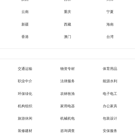
云南
重庆
宁夏
新疆
西藏
海南
香港
澳门
台湾
交通运输
物资专材
体育用品
职业中介
法律服务
能源水利
环保绿化
农林牧渔
电子电工
机构组织
家用电器
办公家具
旅游休闲
机械机电
包装设计
装修建材
咨询调查
安保服务