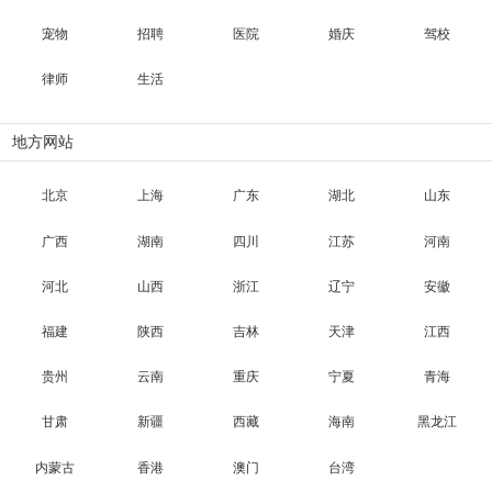
宠物
招聘
医院
婚庆
驾校
律师
生活
地方网站
北京
上海
广东
湖北
山东
广西
湖南
四川
江苏
河南
河北
山西
浙江
辽宁
安徽
福建
陕西
吉林
天津
江西
贵州
云南
重庆
宁夏
青海
甘肃
新疆
西藏
海南
黑龙江
内蒙古
香港
澳门
台湾