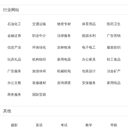
行业网站
石油化工
交通运输
物资专材
体育用品
医药卫生
金融证券
职业中介
法律服务
能源水利
广告营销
信息产业
环保绿化
农林牧渔
电子电工
服装纺织
玩具礼品
机构组织
家用电器
办公家具
轻工食品
广告服务
旅游休闲
机械机电
包装设计
冶金矿产
办公文教
装修建材
咨询调查
安保服务
家用纸品
商务服务
国际贸易
其他
摄影
英语
考试
教学
琴棋