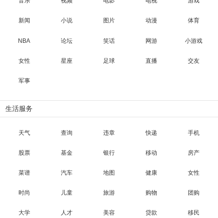
音乐
视频
电影
电视
游戏
新闻
小说
图片
动漫
体育
NBA
论坛
笑话
网游
小游戏
女性
星座
足球
直播
交友
军事
生活服务
天气
查询
违章
快递
手机
股票
基金
银行
移动
房产
菜谱
汽车
地图
健康
女性
时尚
儿童
旅游
购物
团购
大学
人才
美容
贷款
移民