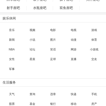
射手座吧
水瓶座吧
双鱼座吧
娱乐休闲
音乐
视频
电影
电视
游戏
新闻
小说
图片
动漫
体育
NBA
论坛
笑话
网游
小游戏
女性
星座
足球
直播
交友
军事
生活服务
天气
查询
违章
快递
手机
股票
基金
银行
移动
房产