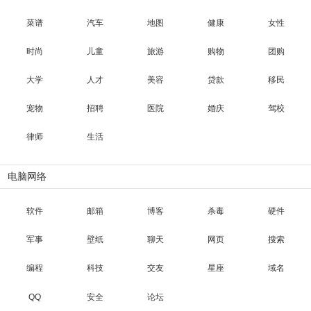
菜谱
汽车
地图
健康
女性
时尚
儿童
旅游
购物
团购
大学
人才
美容
贷款
移民
宠物
招聘
医院
婚庆
驾校
律师
生活
电脑网络
软件
邮箱
博客
杀毒
硬件
军事
壁纸
聊天
网页
搜索
编程
科技
交友
星座
域名
QQ
安全
论坛