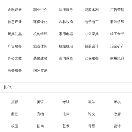
金融证券
职业中介
法律服务
能源水利
广告营销
信息产业
环保绿化
农林牧渔
电子电工
服装纺织
玩具礼品
机构组织
家用电器
办公家具
轻工食品
广告服务
旅游休闲
机械机电
包装设计
冶金矿产
办公文教
装修建材
咨询调查
安保服务
家用纸品
商务服务
国际贸易
其他
摄影
英语
考试
教学
琴棋
曲艺
宠物
法律
论文
政府
校园
招商
艺术
母婴
设计