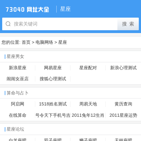
星座
您的位置:
首页
>
电脑网络
>
星座
星座男女
新浪星座
网易星座
星座配对
新浪心理测试
闹闹女巫店
搜狐心理测试
算命与占卜
阿启网
1518姓名测试
周易天地
黄历查询
在线算命
号令天下手机号吉
2011兔年12生肖
2011星座运势
凶
运势
星座论坛
白羊座吧
双子座吧
狮子座吧
天秤座吧