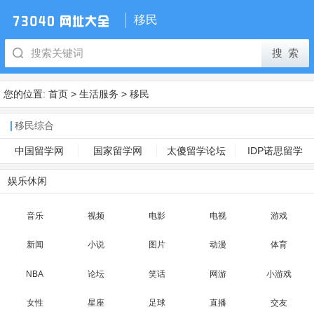
移民
您的位置:
首页
>
生活服务
>
移民
移民综合
中国留学网
国家留学网
太傻留学论坛
IDP诺思留学
娱乐休闲
音乐
视频
电影
电视
游戏
新闻
小说
图片
动漫
体育
NBA
论坛
笑话
网游
小游戏
女性
星座
足球
直播
交友