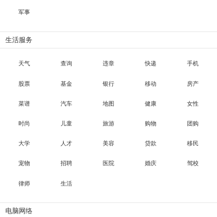
军事
生活服务
天气
查询
违章
快递
手机
股票
基金
银行
移动
房产
菜谱
汽车
地图
健康
女性
时尚
儿童
旅游
购物
团购
大学
人才
美容
贷款
移民
宠物
招聘
医院
婚庆
驾校
律师
生活
电脑网络