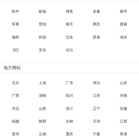
软件
邮箱
博客
杀毒
硬件
军事
壁纸
聊天
网页
搜索
编程
科技
交友
星座
域名
QQ
安全
论坛
地方网站
北京
上海
广东
湖北
山东
广西
湖南
四川
江苏
河南
河北
山西
浙江
辽宁
安徽
福建
陕西
吉林
天津
江西
贵州
云南
重庆
宁夏
青海