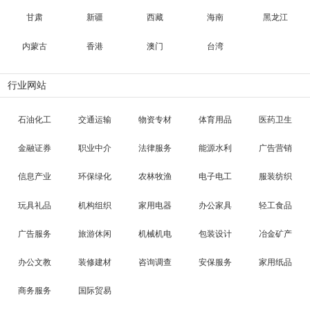
甘肃
新疆
西藏
海南
黑龙江
内蒙古
香港
澳门
台湾
行业网站
石油化工
交通运输
物资专材
体育用品
医药卫生
金融证券
职业中介
法律服务
能源水利
广告营销
信息产业
环保绿化
农林牧渔
电子电工
服装纺织
玩具礼品
机构组织
家用电器
办公家具
轻工食品
广告服务
旅游休闲
机械机电
包装设计
冶金矿产
办公文教
装修建材
咨询调查
安保服务
家用纸品
商务服务
国际贸易