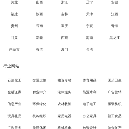
河北
山西
浙江
辽宁
安徽
福建
陕西
吉林
天津
江西
贵州
云南
重庆
宁夏
青海
甘肃
新疆
西藏
海南
黑龙江
内蒙古
香港
澳门
台湾
行业网站
石油化工
交通运输
物资专材
体育用品
医药卫生
金融证券
职业中介
法律服务
能源水利
广告营销
信息产业
环保绿化
农林牧渔
电子电工
服装纺织
玩具礼品
机构组织
家用电器
办公家具
轻工食品
广告服务
旅游休闲
机械机电
包装设计
冶金矿产