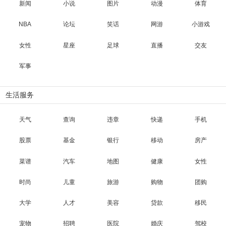
新闻
小说
图片
动漫
体育
NBA
论坛
笑话
网游
小游戏
女性
星座
足球
直播
交友
军事
生活服务
天气
查询
违章
快递
手机
股票
基金
银行
移动
房产
菜谱
汽车
地图
健康
女性
时尚
儿童
旅游
购物
团购
大学
人才
美容
贷款
移民
宠物
招聘
医院
婚庆
驾校