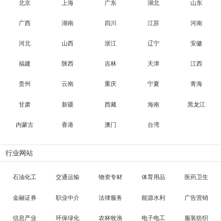
北京
上海
广东
湖北
山东
广西
湖南
四川
江苏
河南
河北
山西
浙江
辽宁
安徽
福建
陕西
吉林
天津
江西
贵州
云南
重庆
宁夏
青海
甘肃
新疆
西藏
海南
黑龙江
内蒙古
香港
澳门
台湾
行业网站
石油化工
交通运输
物资专材
体育用品
医药卫生
金融证券
职业中介
法律服务
能源水利
广告营销
信息产业
环保绿化
农林牧渔
电子电工
服装纺织