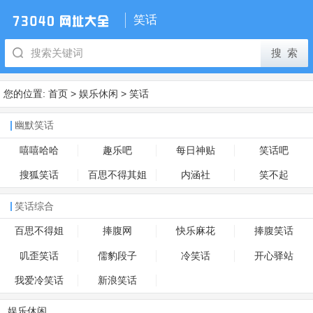
笑话
您的位置:
首页
>
娱乐休闲
>
笑话
幽默笑话
嘻嘻哈哈
趣乐吧
每日神贴
笑话吧
搜狐笑话
百思不得其姐
内涵社
笑不起
笑话综合
百思不得姐
捧腹网
快乐麻花
捧腹笑话
叽歪笑话
儒豹段子
冷笑话
开心驿站
我爱冷笑话
新浪笑话
娱乐休闲