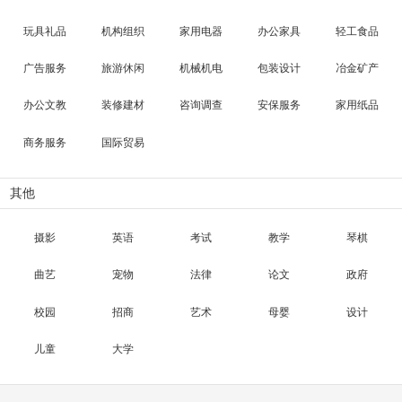
玩具礼品
机构组织
家用电器
办公家具
轻工食品
广告服务
旅游休闲
机械机电
包装设计
冶金矿产
办公文教
装修建材
咨询调查
安保服务
家用纸品
商务服务
国际贸易
其他
摄影
英语
考试
教学
琴棋
曲艺
宠物
法律
论文
政府
校园
招商
艺术
母婴
设计
儿童
大学