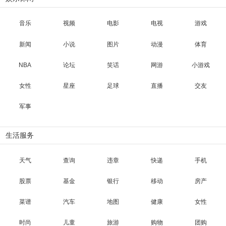
音乐
视频
电影
电视
游戏
新闻
小说
图片
动漫
体育
NBA
论坛
笑话
网游
小游戏
女性
星座
足球
直播
交友
军事
生活服务
天气
查询
违章
快递
手机
股票
基金
银行
移动
房产
菜谱
汽车
地图
健康
女性
时尚
儿童
旅游
购物
团购