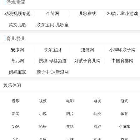
游戏/童谣
动漫视频专题
金苗网
儿歌在线
20款儿童小游戏
英文儿歌
亲亲宝贝-儿歌童
谣
育儿/婴儿
安康网
亲亲宝贝
摇篮网
小脚印亲子网
育儿网
搜狐-母婴频道
好孩子育儿网
中国育婴网
妈妈宝宝
亲子中心-新浪网
娱乐休闲
音乐
视频
电影
电视
游戏
新闻
小说
图片
动漫
体育
NBA
论坛
笑话
网游
小游戏
女性
星座
足球
直播
交友