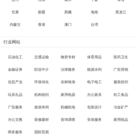
甘肃
新疆
西藏
海南
黑龙江
内蒙古
香港
澳门
台湾
行业网站
石油化工
交通运输
物资专材
体育用品
医药卫生
金融证券
职业中介
法律服务
能源水利
广告营销
信息产业
环保绿化
农林牧渔
电子电工
服装纺织
玩具礼品
机构组织
家用电器
办公家具
轻工食品
广告服务
旅游休闲
机械机电
包装设计
冶金矿产
办公文教
装修建材
咨询调查
安保服务
家用纸品
商务服务
国际贸易