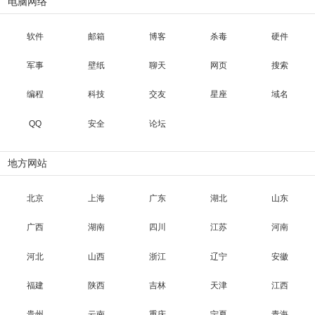
电脑网络
软件
邮箱
博客
杀毒
硬件
军事
壁纸
聊天
网页
搜索
编程
科技
交友
星座
域名
QQ
安全
论坛
地方网站
北京
上海
广东
湖北
山东
广西
湖南
四川
江苏
河南
河北
山西
浙江
辽宁
安徽
福建
陕西
吉林
天津
江西
贵州
云南
重庆
宁夏
青海