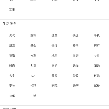
军事
生活服务
天气
查询
违章
快递
手机
股票
基金
银行
移动
房产
菜谱
汽车
地图
健康
女性
时尚
儿童
旅游
购物
团购
大学
人才
美容
贷款
移民
宠物
招聘
医院
婚庆
驾校
律师
生活