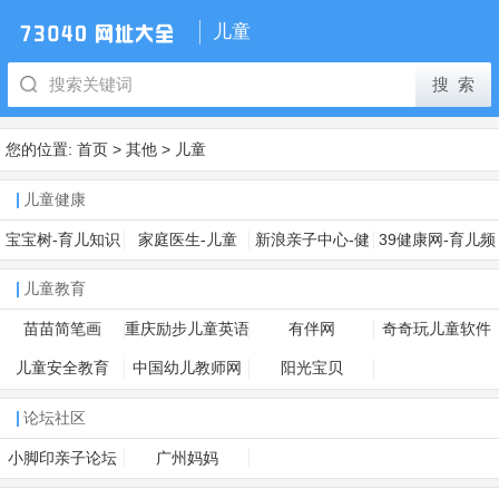
儿童
您的位置:
首页
>
其他
>
儿童
儿童健康
宝宝树-育儿知识
家庭医生-儿童
新浪亲子中心-健
39健康网-育儿频
平台
康呵护
道
儿童教育
苗苗简笔画
重庆励步儿童英语
有伴网
奇奇玩儿童软件
儿童安全教育
中国幼儿教师网
阳光宝贝
论坛社区
小脚印亲子论坛
广州妈妈