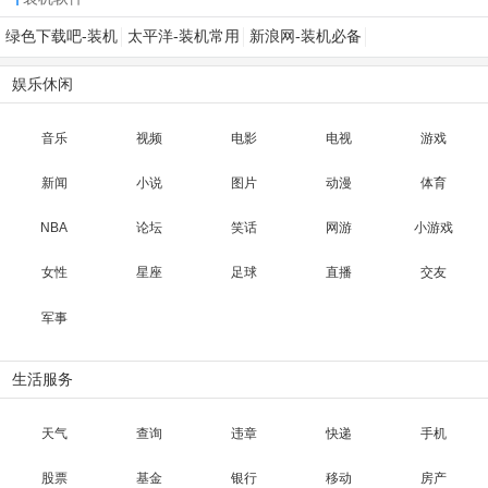
绿色下载吧-装机
太平洋-装机常用
新浪网-装机必备
必备
软件
软件
娱乐休闲
音乐
视频
电影
电视
游戏
新闻
小说
图片
动漫
体育
NBA
论坛
笑话
网游
小游戏
女性
星座
足球
直播
交友
军事
生活服务
天气
查询
违章
快递
手机
股票
基金
银行
移动
房产