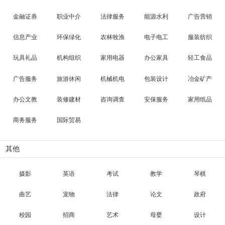
金融证券
职业中介
法律服务
能源水利
广告营销
信息产业
环保绿化
农林牧渔
电子电工
服装纺织
玩具礼品
机构组织
家用电器
办公家具
轻工食品
广告服务
旅游休闲
机械机电
包装设计
冶金矿产
办公文教
装修建材
咨询调查
安保服务
家用纸品
商务服务
国际贸易
其他
摄影
英语
考试
教学
琴棋
曲艺
宠物
法律
论文
政府
校园
招商
艺术
母婴
设计