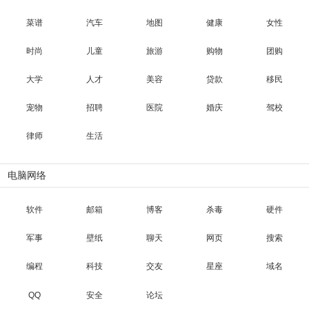
菜谱
汽车
地图
健康
女性
时尚
儿童
旅游
购物
团购
大学
人才
美容
贷款
移民
宠物
招聘
医院
婚庆
驾校
律师
生活
电脑网络
软件
邮箱
博客
杀毒
硬件
军事
壁纸
聊天
网页
搜索
编程
科技
交友
星座
域名
QQ
安全
论坛