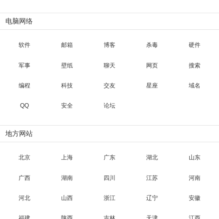
电脑网络
软件
邮箱
博客
杀毒
硬件
军事
壁纸
聊天
网页
搜索
编程
科技
交友
星座
域名
QQ
安全
论坛
地方网站
北京
上海
广东
湖北
山东
广西
湖南
四川
江苏
河南
河北
山西
浙江
辽宁
安徽
福建
陕西
吉林
天津
江西