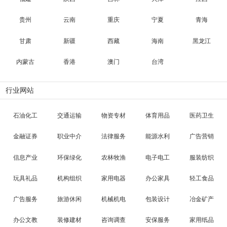
贵州
云南
重庆
宁夏
青海
甘肃
新疆
西藏
海南
黑龙江
内蒙古
香港
澳门
台湾
行业网站
石油化工
交通运输
物资专材
体育用品
医药卫生
金融证券
职业中介
法律服务
能源水利
广告营销
信息产业
环保绿化
农林牧渔
电子电工
服装纺织
玩具礼品
机构组织
家用电器
办公家具
轻工食品
广告服务
旅游休闲
机械机电
包装设计
冶金矿产
办公文教
装修建材
咨询调查
安保服务
家用纸品