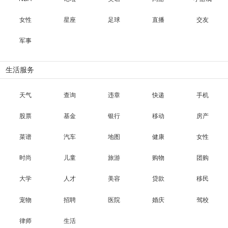
女性
星座
足球
直播
交友
军事
生活服务
天气
查询
违章
快递
手机
股票
基金
银行
移动
房产
菜谱
汽车
地图
健康
女性
时尚
儿童
旅游
购物
团购
大学
人才
美容
贷款
移民
宠物
招聘
医院
婚庆
驾校
律师
生活