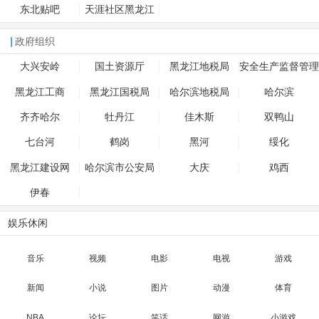
东北贴吧
天涯社区黑龙江
政府组织
大兴安岭
国土资源厅
黑龙江地税局
安全生产监督管理
局
黑龙江工商
黑龙江国税局
哈尔滨地税局
哈尔滨
齐齐哈尔
牡丹江
佳木斯
双鸭山
七台河
鹤岗
黑河
绥化
黑龙江建设网
哈尔滨市公安局
大庆
鸡西
伊春
娱乐休闲
音乐
视频
电影
电视
游戏
新闻
小说
图片
动漫
体育
NBA
论坛
笑话
网游
小游戏