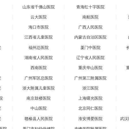
山东省千佛山医院
青海红十字医院
云大医院
南航医院
海口市医院
广西人民医院
江西省儿童医院
内蒙古自治区医院
院
福州总医院
厦门中医院
湖南省人民医院
辽宁省人民医院
西南医院
重庆华山医院
院
广州军区总医院
广州第三附属医院
院
浙大附属儿童医院
浙江医院
院
南京鼓楼医院
上海曙光医院
院
中山医院
北京同仁医院
院
赣榆县人民医院
淮安博爱医院
武汉
医院
厦门市妇幼保健院
赤峰学院附属医院