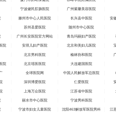
宁波健民肛肠医院
广州紫馨美容医院
院
滕州市中心人民医院
长兴县中医院
安
苏州圣爱医院
随州市中心医院
院
广州长安医院官方网站
青岛玛丽妇产医院
医院
安琪儿妇产医院
北京和美妇儿医院
北京男科医院
榆林协和医院
医院
北京瑶医医院
大连建国医院
广
全球医院网
中国人民解放军总医院
院
深圳博爱医院
仁爱医院
院
上海万众医院
江苏省中医院
院
丽水市中心医院
宁波男科医院
院
宁波市妇女儿童医院
沈阳463解放军医院男科
江