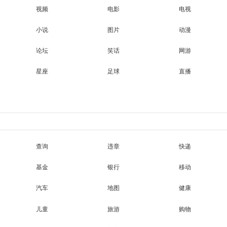
视频
电影
电视
小说
图片
动漫
论坛
笑话
网游
星座
足球
直播
查询
违章
快递
基金
银行
移动
汽车
地图
健康
儿童
旅游
购物