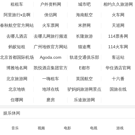
租租车
户外资料网
城市吧
相约久久旅游网
阿里旅行▪去啊
侠侣网
海南航空
火车网
春秋航空官方网站
火车票网
米胖网
天巡网
去哪儿酒店
去哪儿网旅行频道
长隆旅游
114票务网
蚂蚁短租
广州地铁官方网站
猫途鹰
114火车网
北京首都国际机场
Agoda.com
轨道交通俱乐部
客运站
博雅地名网
凯悦酒店集团官方
E都市
华住酒店官网
网站
北京旅游网
一嗨租车
英国航空
十六番
北京地铁
地球在线
驴妈妈旅游网景点
国旅在线
门票
住哪网
磨房
乐途旅游网
娱乐休闲
音乐
视频
电影
电视
游戏