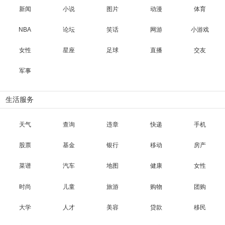
新闻
小说
图片
动漫
体育
NBA
论坛
笑话
网游
小游戏
女性
星座
足球
直播
交友
军事
生活服务
天气
查询
违章
快递
手机
股票
基金
银行
移动
房产
菜谱
汽车
地图
健康
女性
时尚
儿童
旅游
购物
团购
大学
人才
美容
贷款
移民