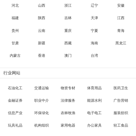
河北
山西
浙江
辽宁
安徽
福建
陕西
吉林
天津
江西
贵州
云南
重庆
宁夏
青海
甘肃
新疆
西藏
海南
黑龙江
内蒙古
香港
澳门
台湾
行业网站
石油化工
交通运输
物资专材
体育用品
医药卫生
金融证券
职业中介
法律服务
能源水利
广告营销
信息产业
环保绿化
农林牧渔
电子电工
服装纺织
玩具礼品
机构组织
家用电器
办公家具
轻工食品