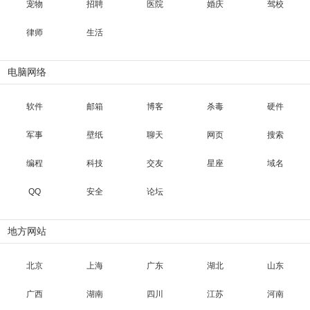
宠物
招聘
医院
婚庆
驾校
律师
生活
电脑网络
软件
邮箱
博客
杀毒
硬件
军事
壁纸
聊天
网页
搜索
编程
科技
交友
星座
域名
QQ
安全
论坛
地方网站
北京
上海
广东
湖北
山东
广西
湖南
四川
江苏
河南