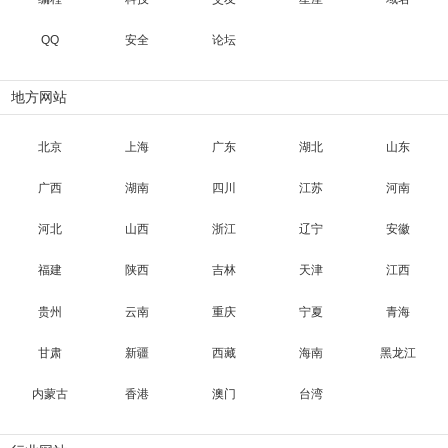
QQ
安全
论坛
地方网站
北京
上海
广东
湖北
山东
广西
湖南
四川
江苏
河南
河北
山西
浙江
辽宁
安徽
福建
陕西
吉林
天津
江西
贵州
云南
重庆
宁夏
青海
甘肃
新疆
西藏
海南
黑龙江
内蒙古
香港
澳门
台湾