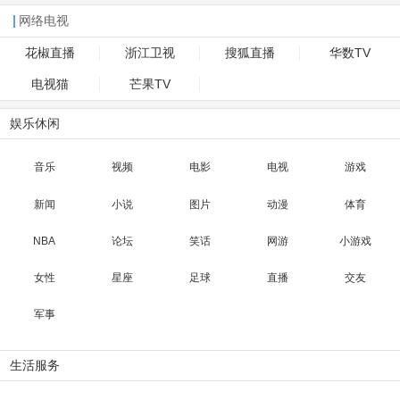
网络电视
花椒直播
浙江卫视
搜狐直播
华数TV
电视猫
芒果TV
娱乐休闲
音乐
视频
电影
电视
游戏
新闻
小说
图片
动漫
体育
NBA
论坛
笑话
网游
小游戏
女性
星座
足球
直播
交友
军事
生活服务