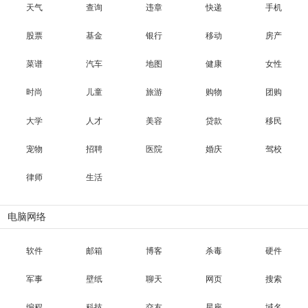
天气
查询
违章
快递
手机
股票
基金
银行
移动
房产
菜谱
汽车
地图
健康
女性
时尚
儿童
旅游
购物
团购
大学
人才
美容
贷款
移民
宠物
招聘
医院
婚庆
驾校
律师
生活
电脑网络
软件
邮箱
博客
杀毒
硬件
军事
壁纸
聊天
网页
搜索
编程
科技
交友
星座
域名