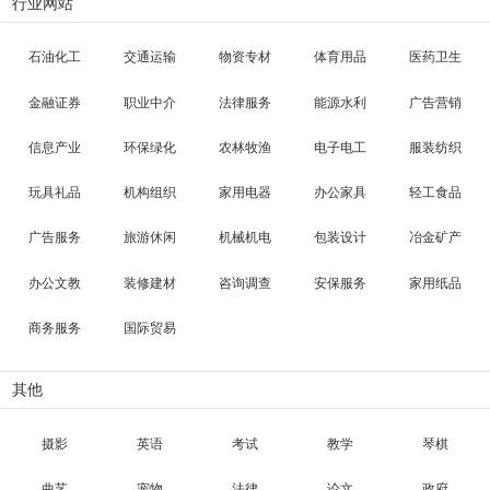
行业网站
石油化工
交通运输
物资专材
体育用品
医药卫生
金融证券
职业中介
法律服务
能源水利
广告营销
信息产业
环保绿化
农林牧渔
电子电工
服装纺织
玩具礼品
机构组织
家用电器
办公家具
轻工食品
广告服务
旅游休闲
机械机电
包装设计
冶金矿产
办公文教
装修建材
咨询调查
安保服务
家用纸品
商务服务
国际贸易
其他
摄影
英语
考试
教学
琴棋
曲艺
宠物
法律
论文
政府