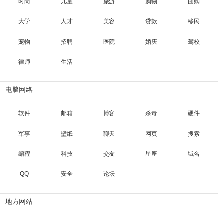
时尚
儿童
旅游
购物
团购
大学
人才
美容
贷款
移民
宠物
招聘
医院
婚庆
驾校
律师
生活
电脑网络
软件
邮箱
博客
杀毒
硬件
军事
壁纸
聊天
网页
搜索
编程
科技
交友
星座
域名
QQ
安全
论坛
地方网站