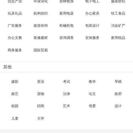
信息产业
环保绿化
农林牧渔
电子电工
服装纺织
玩具礼品
机构组织
家用电器
办公家具
轻工食品
广告服务
旅游休闲
机械机电
包装设计
冶金矿产
办公文教
装修建材
咨询调查
安保服务
家用纸品
商务服务
国际贸易
其他
摄影
英语
考试
教学
琴棋
曲艺
宠物
法律
论文
政府
校园
招商
艺术
母婴
设计
儿童
大学