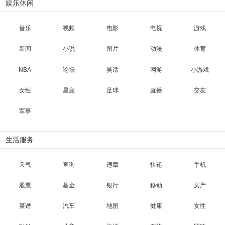
娱乐休闲
音乐
视频
电影
电视
游戏
新闻
小说
图片
动漫
体育
NBA
论坛
笑话
网游
小游戏
女性
星座
足球
直播
交友
军事
生活服务
天气
查询
违章
快递
手机
股票
基金
银行
移动
房产
菜谱
汽车
地图
健康
女性