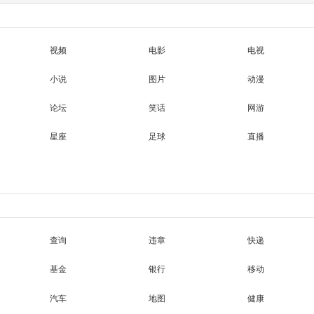
视频
电影
电视
小说
图片
动漫
论坛
笑话
网游
星座
足球
直播
查询
违章
快递
基金
银行
移动
汽车
地图
健康