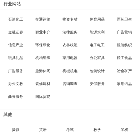
行业网站
石油化工
交通运输
物资专材
体育用品
医药卫生
金融证券
职业中介
法律服务
能源水利
广告营销
信息产业
环保绿化
农林牧渔
电子电工
服装纺织
玩具礼品
机构组织
家用电器
办公家具
轻工食品
广告服务
旅游休闲
机械机电
包装设计
冶金矿产
办公文教
装修建材
咨询调查
安保服务
家用纸品
商务服务
国际贸易
其他
摄影
英语
考试
教学
琴棋