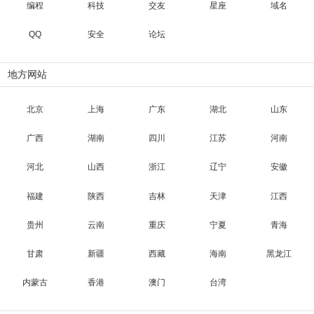
编程
科技
交友
星座
域名
QQ
安全
论坛
地方网站
北京
上海
广东
湖北
山东
广西
湖南
四川
江苏
河南
河北
山西
浙江
辽宁
安徽
福建
陕西
吉林
天津
江西
贵州
云南
重庆
宁夏
青海
甘肃
新疆
西藏
海南
黑龙江
内蒙古
香港
澳门
台湾