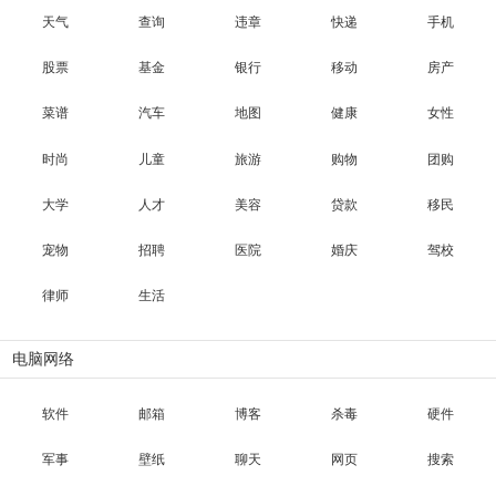
天气
查询
违章
快递
手机
股票
基金
银行
移动
房产
菜谱
汽车
地图
健康
女性
时尚
儿童
旅游
购物
团购
大学
人才
美容
贷款
移民
宠物
招聘
医院
婚庆
驾校
律师
生活
电脑网络
软件
邮箱
博客
杀毒
硬件
军事
壁纸
聊天
网页
搜索