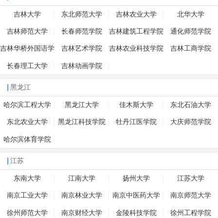
吉林大学
东北师范大学
吉林农业大学
北华大学
吉林师范大学
长春师范学院
吉林建筑工程学院
通化师范学院
吉林华桥外国语学
吉林艺术学院
吉林农业科技学院
吉林工商学院
院
长春理工大学
吉林动画学院
黑龙江
哈尔滨工程大学
黑龙江大学
佳木斯大学
东北石油大学
东北农业大学
黑龙江科技学院
牡丹江医学院
大庆师范学院
哈尔滨体育学院
江苏
东南大学
江南大学
扬州大学
江苏大学
南京工业大学
南京林业大学
南京中医药大学
南京师范大学
徐州师范大学
南京财经大学
金陵科技学院
徐州工程学院