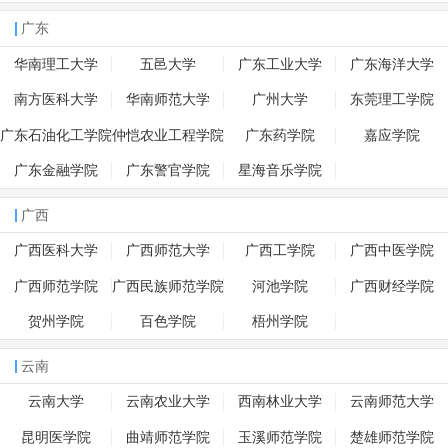
广东
华南理工大学
五邑大学
广东工业大学
广东海洋大学
南方医科大学
华南师范大学
广州大学
东莞理工学院
广东石油化工学院
仲恺农业工程学院
广东药学院
嘉应学院
广东金融学院
广东警官学院
星海音乐学院
广西
广西医科大学
广西师范大学
广西工学院
广西中医学院
广西师范学院
广西民族师范学院
河池学院
广西财经学院
贺州学院
百色学院
梧州学院
云南
云南大学
云南农业大学
西南林业大学
云南师范大学
昆明医学院
曲靖师范学院
玉溪师范学院
楚雄师范学院