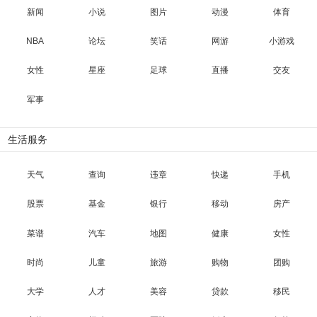
新闻
小说
图片
动漫
体育
NBA
论坛
笑话
网游
小游戏
女性
星座
足球
直播
交友
军事
生活服务
天气
查询
违章
快递
手机
股票
基金
银行
移动
房产
菜谱
汽车
地图
健康
女性
时尚
儿童
旅游
购物
团购
大学
人才
美容
贷款
移民