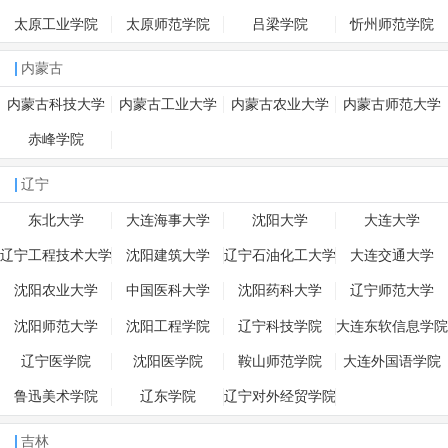
太原工业学院
太原师范学院
吕梁学院
忻州师范学院
内蒙古
内蒙古科技大学
内蒙古工业大学
内蒙古农业大学
内蒙古师范大学
赤峰学院
辽宁
东北大学
大连海事大学
沈阳大学
大连大学
辽宁工程技术大学
沈阳建筑大学
辽宁石油化工大学
大连交通大学
沈阳农业大学
中国医科大学
沈阳药科大学
辽宁师范大学
沈阳师范大学
沈阳工程学院
辽宁科技学院
大连东软信息学院
辽宁医学院
沈阳医学院
鞍山师范学院
大连外国语学院
鲁迅美术学院
辽东学院
辽宁对外经贸学院
吉林