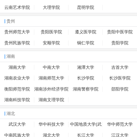
云南艺术学院
大理学院
昆明学院
贵州
贵州师范大学
贵阳医学院
遵义医学院
贵阳中医学院
贵州民族学院
安顺学院
铜仁学院
贵阳学院
湖南
湖南大学
中南大学
湘潭大学
吉首大学
湖南农业大学
湖南师范大学
长沙学院
长沙医学院
衡阳师范学院
湖南涉外经济学院
湖南警察学院
邵阳学院
湖南科技学院
湖南文理学院
湖北
武汉大学
华中科技大学
中国地质大学(武
华中师范大学
汉)
中南民族大学
湖北大学
长江大学
江汉大学