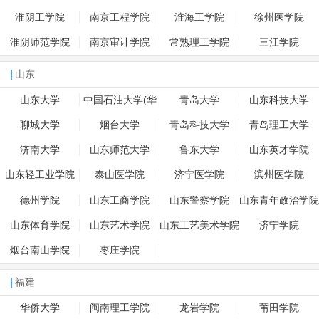
淮阴工学院
南京工程学院
淮海工学院
徐州医学院
淮阴师范学院
南京审计学院
常熟理工学院
三江学院
山东
山东大学
中国石油大学(华
青岛大学
山东科技大学
东)
聊城大学
烟台大学
青岛科技大学
青岛理工大学
济南大学
山东师范大学
鲁东大学
山东英才学院
山东轻工业学院
泰山医学院
济宁医学院
滨州医学院
德州学院
山东工商学院
山东警察学院
山东青年政治学院
山东体育学院
山东艺术学院
山东工艺美术学院
济宁学院
烟台南山学院
枣庄学院
福建
华侨大学
闽南理工学院
龙岩学院
莆田学院