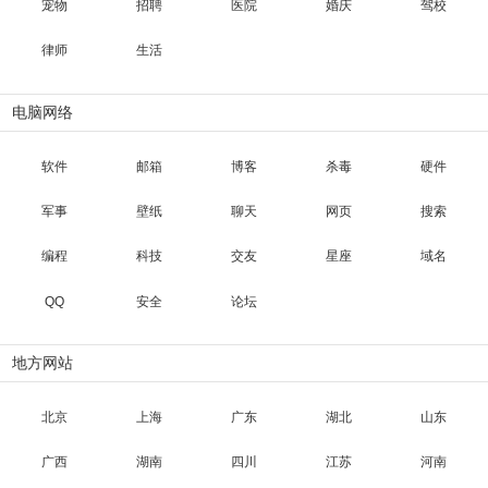
宠物
招聘
医院
婚庆
驾校
律师
生活
电脑网络
软件
邮箱
博客
杀毒
硬件
军事
壁纸
聊天
网页
搜索
编程
科技
交友
星座
域名
QQ
安全
论坛
地方网站
北京
上海
广东
湖北
山东
广西
湖南
四川
江苏
河南