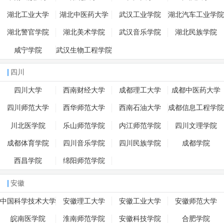
湖北工业大学
湖北中医药大学
武汉工业学院
湖北汽车工业学院
湖北警官学院
湖北美术学院
武汉音乐学院
湖北民族学院
咸宁学院
武汉生物工程学院
四川
四川大学
西南财经大学
成都理工大学
成都中医药大学
四川师范大学
西华师范大学
西南石油大学
成都信息工程学院
川北医学院
乐山师范学院
内江师范学院
四川文理学院
成都体育学院
四川音乐学院
四川民族学院
成都学院
西昌学院
绵阳师范学院
安徽
中国科学技术大学
安徽理工大学
安徽工业大学
安徽师范大学
皖南医学院
淮南师范学院
安徽科技学院
合肥学院