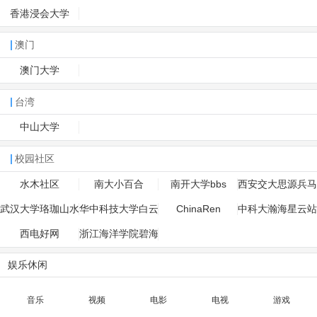
香港浸会大学
澳门
澳门大学
台湾
中山大学
校园社区
水木社区
南大小百合
南开大学bbs
西安交大思源兵马
俑
武汉大学珞珈山水
华中科技大学白云
ChinaRen
中科大瀚海星云站
黄鹤
西电好网
浙江海洋学院碧海
潮声
娱乐休闲
音乐
视频
电影
电视
游戏