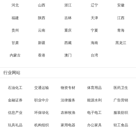
河北
山西
浙江
辽宁
安徽
福建
陕西
吉林
天津
江西
贵州
云南
重庆
宁夏
青海
甘肃
新疆
西藏
海南
黑龙江
内蒙古
香港
澳门
台湾
行业网站
石油化工
交通运输
物资专材
体育用品
医药卫生
金融证券
职业中介
法律服务
能源水利
广告营销
信息产业
环保绿化
农林牧渔
电子电工
服装纺织
玩具礼品
机构组织
家用电器
办公家具
轻工食品