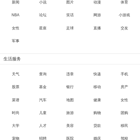
新闻
小说
图片
动漫
体育
NBA
论坛
笑话
网游
小游戏
女性
星座
足球
直播
交友
军事
生活服务
天气
查询
违章
快递
手机
股票
基金
银行
移动
房产
菜谱
汽车
地图
健康
女性
时尚
儿童
旅游
购物
团购
大学
人才
美容
贷款
移民
宠物
招聘
医院
婚庆
驾校