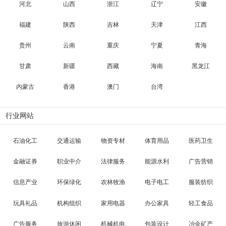
河北
山西
浙江
辽宁
安徽
福建
陕西
吉林
天津
江西
贵州
云南
重庆
宁夏
青海
甘肃
新疆
西藏
海南
黑龙江
内蒙古
香港
澳门
台湾
行业网站
石油化工
交通运输
物资专材
体育用品
医药卫生
金融证券
职业中介
法律服务
能源水利
广告营销
信息产业
环保绿化
农林牧渔
电子电工
服装纺织
玩具礼品
机构组织
家用电器
办公家具
轻工食品
广告服务
旅游休闲
机械机电
包装设计
冶金矿产