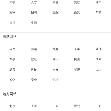
大学
人才
美容
贷款
移民
宠物
招聘
医院
婚庆
驾校
律师
生活
电脑网络
软件
邮箱
博客
杀毒
硬件
军事
壁纸
聊天
网页
搜索
编程
科技
交友
星座
域名
QQ
安全
论坛
地方网站
北京
上海
广东
湖北
山东