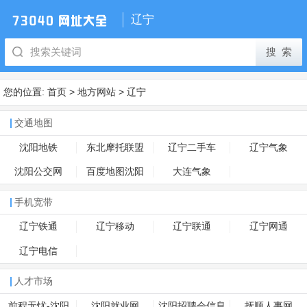
辽宁
您的位置:
首页
>
地方网站
>
辽宁
交通地图
沈阳地铁
东北摩托联盟
辽宁二手车
辽宁气象
沈阳公交网
百度地图沈阳
大连气象
手机宽带
辽宁铁通
辽宁移动
辽宁联通
辽宁网通
辽宁电信
人才市场
前程无忧-沈阳
沈阳就业网
沈阳招聘会信息
抚顺人事网