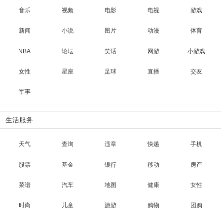
音乐
视频
电影
电视
游戏
新闻
小说
图片
动漫
体育
NBA
论坛
笑话
网游
小游戏
女性
星座
足球
直播
交友
军事
生活服务
天气
查询
违章
快递
手机
股票
基金
银行
移动
房产
菜谱
汽车
地图
健康
女性
时尚
儿童
旅游
购物
团购