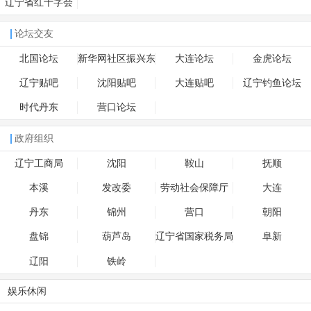
辽宁省红十字会
论坛交友
北国论坛
新华网社区振兴东
大连论坛
金虎论坛
北
辽宁贴吧
沈阳贴吧
大连贴吧
辽宁钓鱼论坛
时代丹东
营口论坛
政府组织
辽宁工商局
沈阳
鞍山
抚顺
本溪
发改委
劳动社会保障厅
大连
丹东
锦州
营口
朝阳
盘锦
葫芦岛
辽宁省国家税务局
阜新
辽阳
铁岭
娱乐休闲