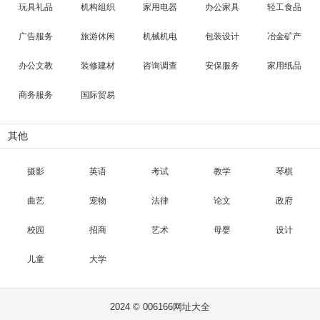
玩具礼品
机构组织
家用电器
办公家具
轻工食品
广告服务
旅游休闲
机械机电
包装设计
冶金矿产
办公文教
装修建材
咨询调查
安保服务
家用纸品
商务服务
国际贸易
其他
摄影
英语
考试
教学
琴棋
曲艺
宠物
法律
论文
政府
校园
招商
艺术
母婴
设计
儿童
大学
2024 © 006166网址大全