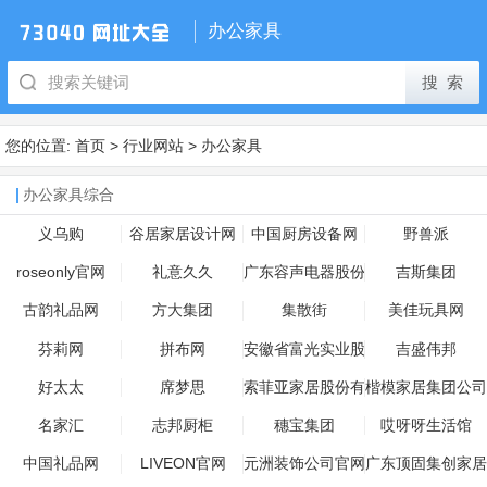
办公家具
您的位置:
首页
>
行业网站
>
办公家具
办公家具综合
义乌购
谷居家居设计网
中国厨房设备网
野兽派
roseonly官网
礼意久久
广东容声电器股份
吉斯集团
有限公司官网
古韵礼品网
方大集团
集散街
美佳玩具网
芬莉网
拼布网
安徽省富光实业股
吉盛伟邦
份有限公司
好太太
席梦思
索菲亚家居股份有
楷模家居集团公司
限公司
名家汇
志邦厨柜
穗宝集团
哎呀呀生活馆
中国礼品网
LIVEON官网
元洲装饰公司官网
广东顶固集创家居