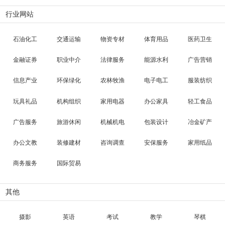
行业网站
石油化工
交通运输
物资专材
体育用品
医药卫生
金融证券
职业中介
法律服务
能源水利
广告营销
信息产业
环保绿化
农林牧渔
电子电工
服装纺织
玩具礼品
机构组织
家用电器
办公家具
轻工食品
广告服务
旅游休闲
机械机电
包装设计
冶金矿产
办公文教
装修建材
咨询调查
安保服务
家用纸品
商务服务
国际贸易
其他
摄影
英语
考试
教学
琴棋