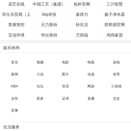
股份有限公司
花艺在线
中国工艺（集团）
拓朴官网
三川智慧
公司
菲仕乐贸易（上
Miji米技
嘉得力
扬子净水器
海）有限公司
英唐智控
元力股份
轻生活
碧然德官网
宝信环球
华尔美特
万得福
鸿伟家居
娱乐休闲
音乐
视频
电影
电视
游戏
新闻
小说
图片
动漫
体育
NBA
论坛
笑话
网游
小游戏
女性
星座
足球
直播
交友
军事
生活服务