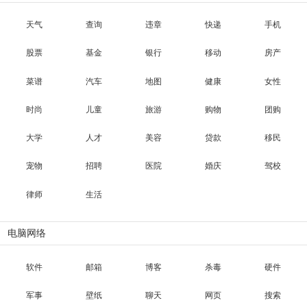
天气
查询
违章
快递
手机
股票
基金
银行
移动
房产
菜谱
汽车
地图
健康
女性
时尚
儿童
旅游
购物
团购
大学
人才
美容
贷款
移民
宠物
招聘
医院
婚庆
驾校
律师
生活
电脑网络
软件
邮箱
博客
杀毒
硬件
军事
壁纸
聊天
网页
搜索