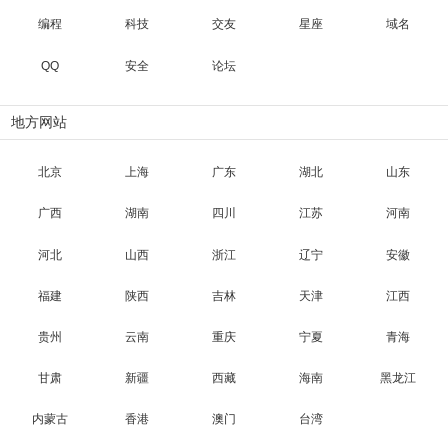
编程
科技
交友
星座
域名
QQ
安全
论坛
地方网站
北京
上海
广东
湖北
山东
广西
湖南
四川
江苏
河南
河北
山西
浙江
辽宁
安徽
福建
陕西
吉林
天津
江西
贵州
云南
重庆
宁夏
青海
甘肃
新疆
西藏
海南
黑龙江
内蒙古
香港
澳门
台湾