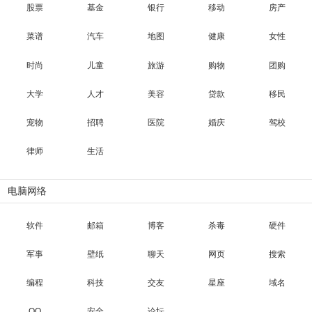
股票
基金
银行
移动
房产
菜谱
汽车
地图
健康
女性
时尚
儿童
旅游
购物
团购
大学
人才
美容
贷款
移民
宠物
招聘
医院
婚庆
驾校
律师
生活
电脑网络
软件
邮箱
博客
杀毒
硬件
军事
壁纸
聊天
网页
搜索
编程
科技
交友
星座
域名
QQ
安全
论坛