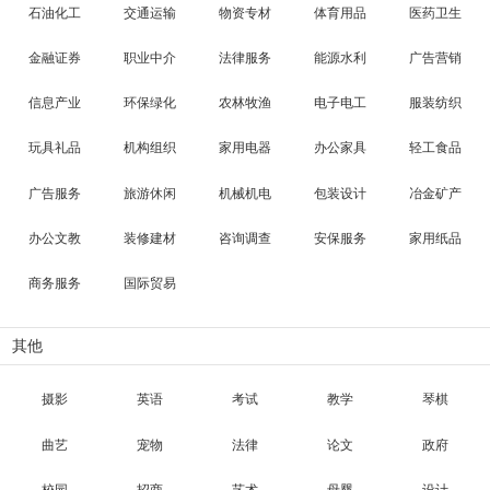
石油化工
交通运输
物资专材
体育用品
医药卫生
金融证券
职业中介
法律服务
能源水利
广告营销
信息产业
环保绿化
农林牧渔
电子电工
服装纺织
玩具礼品
机构组织
家用电器
办公家具
轻工食品
广告服务
旅游休闲
机械机电
包装设计
冶金矿产
办公文教
装修建材
咨询调查
安保服务
家用纸品
商务服务
国际贸易
其他
摄影
英语
考试
教学
琴棋
曲艺
宠物
法律
论文
政府
校园
招商
艺术
母婴
设计