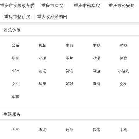
重庆市发展改革委
重庆市法院
重庆市检察院
重庆市公安局
员会
重庆市物价局
重庆政府采购网
娱乐休闲
音乐
视频
电影
电视
游戏
新闻
小说
图片
动漫
体育
NBA
论坛
笑话
网游
小游戏
女性
星座
足球
直播
交友
军事
生活服务
天气
查询
违章
快递
手机