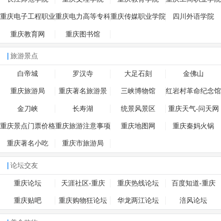
重庆电子工程职业
重庆电力高等专科
重庆传媒职业学院
四川外语学院
学院
学校
重庆教育网
重庆图书馆
旅游景点
白帝城
罗汉寺
大足石刻
金佛山
重庆旅游局
重庆著名旅游景
三峡博物馆
红岩村革命纪念馆
点-携程
金刀峡
长寿湖
统景风景区
重庆天气-问天网
重庆景点门票价格
重庆旅游注意事项
重庆地图网
重庆秦妈火锅
一览表
重庆著名小吃
重庆市旅游局
论坛交友
重庆论坛
天涯社区-重庆
重庆热线论坛
百度知道-重庆
重庆贴吧
重庆购物狂论坛
华龙两江论坛
涪风论坛