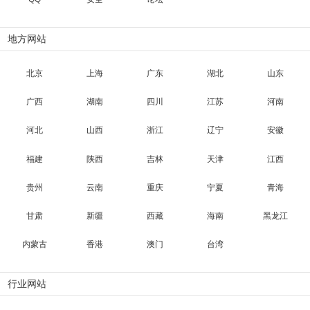
地方网站
北京
上海
广东
湖北
山东
广西
湖南
四川
江苏
河南
河北
山西
浙江
辽宁
安徽
福建
陕西
吉林
天津
江西
贵州
云南
重庆
宁夏
青海
甘肃
新疆
西藏
海南
黑龙江
内蒙古
香港
澳门
台湾
行业网站