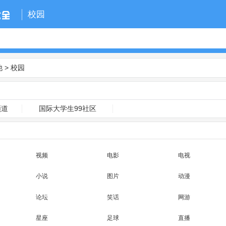
校园
他
>
校园
频道
国际大学生99社区
视频
电影
电视
小说
图片
动漫
论坛
笑话
网游
星座
足球
直播