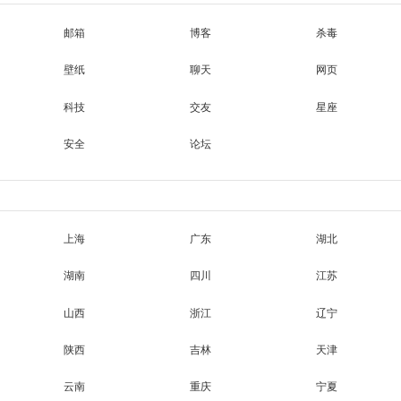
邮箱
博客
杀毒
壁纸
聊天
网页
科技
交友
星座
安全
论坛
上海
广东
湖北
湖南
四川
江苏
山西
浙江
辽宁
陕西
吉林
天津
云南
重庆
宁夏