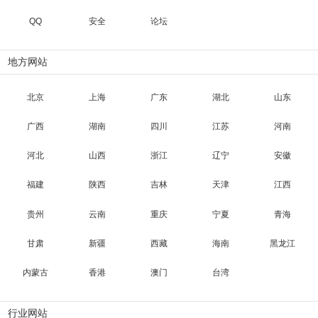
QQ
安全
论坛
地方网站
北京
上海
广东
湖北
山东
广西
湖南
四川
江苏
河南
河北
山西
浙江
辽宁
安徽
福建
陕西
吉林
天津
江西
贵州
云南
重庆
宁夏
青海
甘肃
新疆
西藏
海南
黑龙江
内蒙古
香港
澳门
台湾
行业网站