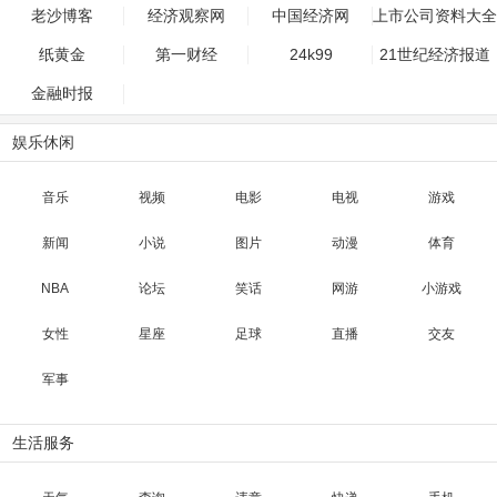
老沙博客
经济观察网
中国经济网
上市公司资料大全
纸黄金
第一财经
24k99
21世纪经济报道
金融时报
娱乐休闲
音乐
视频
电影
电视
游戏
新闻
小说
图片
动漫
体育
NBA
论坛
笑话
网游
小游戏
女性
星座
足球
直播
交友
军事
生活服务