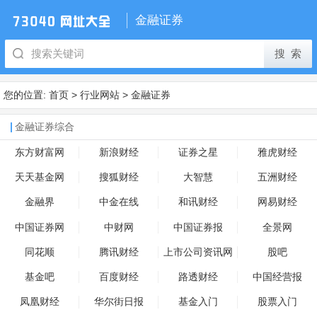
金融证券
您的位置:
首页
>
行业网站
>
金融证券
金融证券综合
东方财富网
新浪财经
证券之星
雅虎财经
天天基金网
搜狐财经
大智慧
五洲财经
金融界
中金在线
和讯财经
网易财经
中国证券网
中财网
中国证券报
全景网
同花顺
腾讯财经
上市公司资讯网
股吧
基金吧
百度财经
路透财经
中国经营报
凤凰财经
华尔街日报
基金入门
股票入门