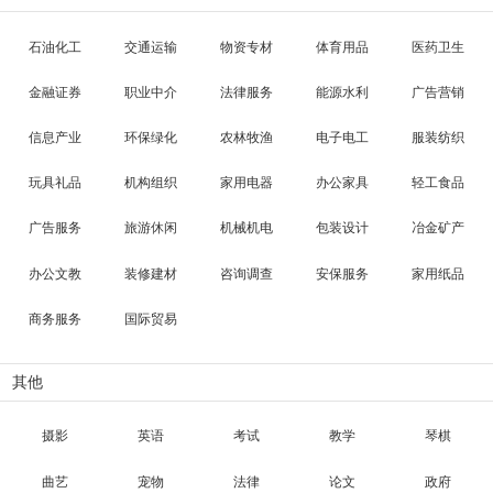
石油化工
交通运输
物资专材
体育用品
医药卫生
金融证券
职业中介
法律服务
能源水利
广告营销
信息产业
环保绿化
农林牧渔
电子电工
服装纺织
玩具礼品
机构组织
家用电器
办公家具
轻工食品
广告服务
旅游休闲
机械机电
包装设计
冶金矿产
办公文教
装修建材
咨询调查
安保服务
家用纸品
商务服务
国际贸易
其他
摄影
英语
考试
教学
琴棋
曲艺
宠物
法律
论文
政府