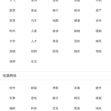
天气
查询
违章
快递
手机
股票
基金
银行
移动
房产
菜谱
汽车
地图
健康
女性
时尚
儿童
旅游
购物
团购
大学
人才
美容
贷款
移民
宠物
招聘
医院
婚庆
驾校
律师
生活
电脑网络
软件
邮箱
博客
杀毒
硬件
军事
壁纸
聊天
网页
搜索
编程
科技
交友
星座
域名