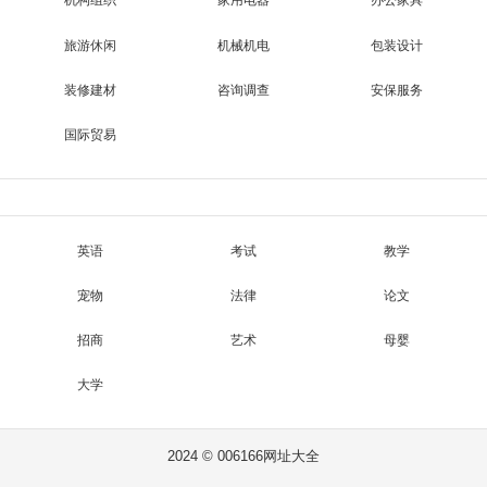
机构组织
家用电器
办公家具
旅游休闲
机械机电
包装设计
装修建材
咨询调查
安保服务
国际贸易
英语
考试
教学
宠物
法律
论文
招商
艺术
母婴
大学
2024 © 006166网址大全