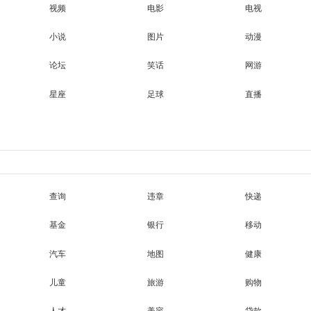
视频
电影
电视
小说
图片
动漫
论坛
笑话
网游
星座
足球
直播
查询
违章
快递
基金
银行
移动
汽车
地图
健康
儿童
旅游
购物