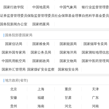
心
国家行政学院
中国地震局
中国气象局
银行业监督管理委
员会
证券监督管理委员
保险监督管理委员
社会保障基金理事
自然科学基金委员
会
会
会
会
国务院新闻办公室
国家档案局
国务院部委国家局
国家信访局
国家粮食局
国家能源局
国家烟草专卖局
国家外国专家局
国家公务员局
国家海洋局
国家测绘地理信息
局
中国民用航空局
国家邮政局
国家文物局
国家中医药管理局
国家外汇管理局
国家煤矿安全监察
国家核安全局
局
地方政府(省市)
北京
上海
重庆
天津
安徽
福建
甘肃
广东
贵州
海南
河北
河南