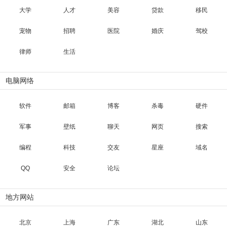
大学
人才
美容
贷款
移民
宠物
招聘
医院
婚庆
驾校
律师
生活
电脑网络
软件
邮箱
博客
杀毒
硬件
军事
壁纸
聊天
网页
搜索
编程
科技
交友
星座
域名
QQ
安全
论坛
地方网站
北京
上海
广东
湖北
山东