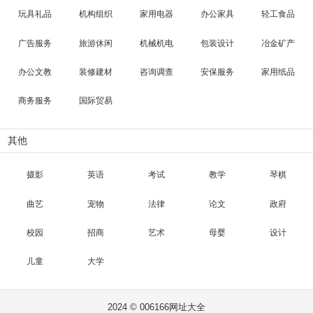
玩具礼品
机构组织
家用电器
办公家具
轻工食品
广告服务
旅游休闲
机械机电
包装设计
冶金矿产
办公文教
装修建材
咨询调查
安保服务
家用纸品
商务服务
国际贸易
其他
摄影
英语
考试
教学
琴棋
曲艺
宠物
法律
论文
政府
校园
招商
艺术
母婴
设计
儿童
大学
2024 © 006166网址大全