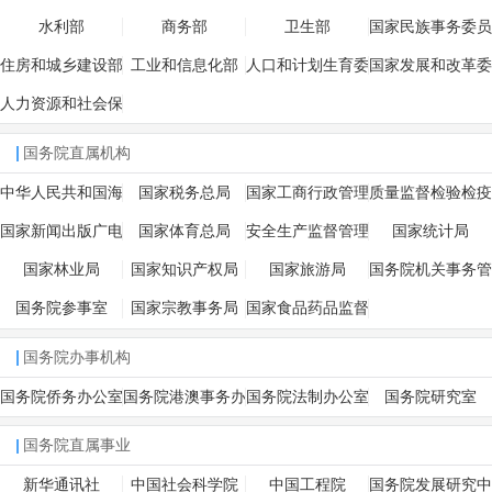
水利部
商务部
卫生部
国家民族事务委员
会
住房和城乡建设部
工业和信息化部
人口和计划生育委
国家发展和改革委
员会
员会
人力资源和社会保
障部
国务院直属机构
中华人民共和国海
国家税务总局
国家工商行政管理
质量监督检验检疫
关总署
总局
总局
国家新闻出版广电
国家体育总局
安全生产监督管理
国家统计局
总局
总局
国家林业局
国家知识产权局
国家旅游局
国务院机关事务管
理局
国务院参事室
国家宗教事务局
国家食品药品监督
管理局
国务院办事机构
国务院侨务办公室
国务院港澳事务办
国务院法制办公室
国务院研究室
公室
国务院直属事业
新华通讯社
中国社会科学院
中国工程院
国务院发展研究中