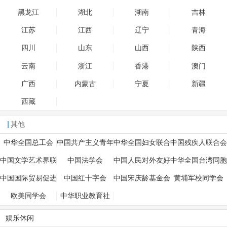
黑龙江
湖北
湖南
吉林
江苏
江西
辽宁
青海
四川
山东
山西
陕西
云南
浙江
香港
澳门
广西
内蒙古
宁夏
新疆
西藏
其他
中华全国总工会
中国共产主义青年
中华全国妇女联合
中国残疾人联合会
团
会
中国文学艺术界联
中国法学会
中国人民对外友好
中华全国台湾同胞
合会
协会
联谊会
中国国际贸易促进
中国红十字会
中国宋庆龄基金会
黄埔军校同学会
委员会
欧美同学会
中华职业教育社
娱乐休闲