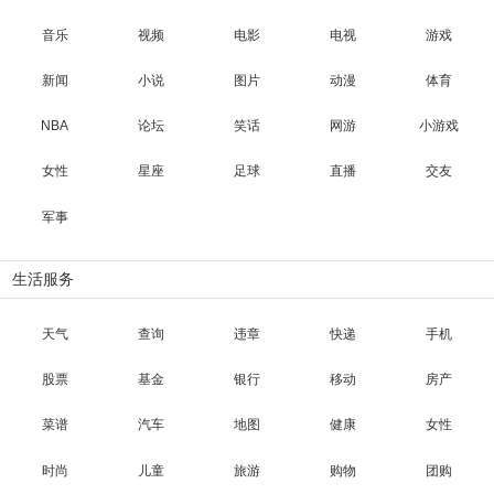
音乐
视频
电影
电视
游戏
新闻
小说
图片
动漫
体育
NBA
论坛
笑话
网游
小游戏
女性
星座
足球
直播
交友
军事
生活服务
天气
查询
违章
快递
手机
股票
基金
银行
移动
房产
菜谱
汽车
地图
健康
女性
时尚
儿童
旅游
购物
团购