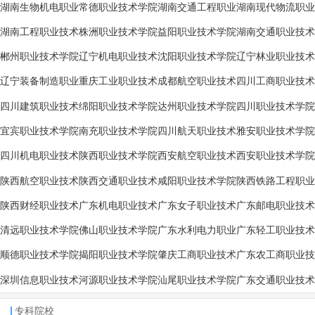
技术学院
技术学院
湖南生物机电职业
常德职业技术学院
湖南交通工程职业
湖南现代物流职业
技术学院
技术学院
技术学院
湖南工程职业技术
株洲职业技术学院
益阳职业技术学院
湖南交通职业技术
学院
学院
郴州职业技术学院
辽宁机电职业技术
沈阳职业技术学院
辽宁林业职业技术
学院
学院
辽宁装备制造职业
重庆工业职业技术
成都航空职业技术
四川工商职业技术
技术学院
学院
学院
学院
四川建筑职业技术
绵阳职业技术学院
达州职业技术学院
四川职业技术学院
学院
宜宾职业技术学院
南充职业技术学院
四川航天职业技术
雅安职业技术学院
学院
四川机电职业技术
陕西职业技术学院
西安航空职业技术
西安职业技术学院
学院
学院
陕西航空职业技术
陕西交通职业技术
咸阳职业技术学院
陕西铁路工程职业
学院
学院
技术学院
陕西财经职业技术
广东机电职业技术
广东女子职业技术
广东邮电职业技术
学院
学院
学院
学院
清远职业技术学院
佛山职业技术学院
广东水利电力职业
广东轻工职业技术
技术学院
学院
顺德职业技术学院
揭阳职业技术学院
肇庆工商职业技术
广东农工商职业技
学院
术学院
深圳信息职业技术
河源职业技术学院
汕尾职业技术学院
广东交通职业技术
学院
学院
专科院校