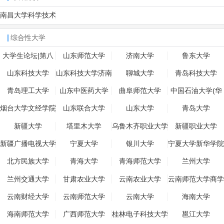
南昌大学科学技术
学院
综合性大学
大学生论坛|第八
山东师范大学
济南大学
鲁东大学
公社
山东科技大学
山东科技大学济南
聊城大学
青岛科技大学
青岛理工大学
山东中医药大学
曲阜师范大学
中国石油大学(华
东)
烟台大学文经学院
山东联合大学
山东大学
青岛大学
新疆大学
塔里木大学
乌鲁木齐职业大学
新疆职业大学
新疆广播电视大学
宁夏大学
银川大学
宁夏大学新华学院
北方民族大学
青海大学
青海师范大学
兰州大学
兰州交通大学
甘肃农业大学
云南农业大学
云南师范大学商学
院
云南财经大学
云南师范大学
云南大学
海南大学
海南师范大学
广西师范大学
桂林电子科技大学
邕江大学