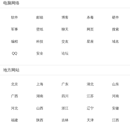
电脑网络
软件
邮箱
博客
杀毒
硬件
军事
壁纸
聊天
网页
搜索
编程
科技
交友
星座
域名
QQ
安全
论坛
地方网站
北京
上海
广东
湖北
山东
广西
湖南
四川
江苏
河南
河北
山西
浙江
辽宁
安徽
福建
陕西
吉林
天津
江西