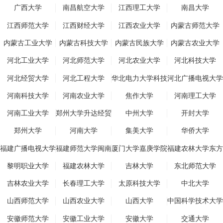
广西大学
南昌航空大学
江西理工大学
南昌大学
江西师范大学
江西财经大学
江西农业大学
内蒙古师范大学
内蒙古工业大学
内蒙古科技大学
内蒙古民族大学
内蒙古农业大学
河北工业大学
河北师范大学
河北农业大学
河北科技大学
河北经贸大学
河北工程大学
华北电力大学科技
河北广播电视大学
学院
河南科技大学
河南农业大学
焦作大学
河南理工大学
河南工业大学
郑州大学升达经贸
中州大学
开封大学
管理学院
郑州大学
河南大学
集美大学
华侨大学
福建广播电视大学
福建师范大学闽南
厦门大学嘉庚学院
福建农林大学东方
科技学院
学院
黎明职业大学
福建农林大学
吉林大学
东北师范大学
吉林农业大学
长春理工大学
太原科技大学
中北大学
山西师范大学
山西农业大学
山西大学
中国科学技术大学
安徽师范大学
安徽工业大学
安徽大学
交通大学