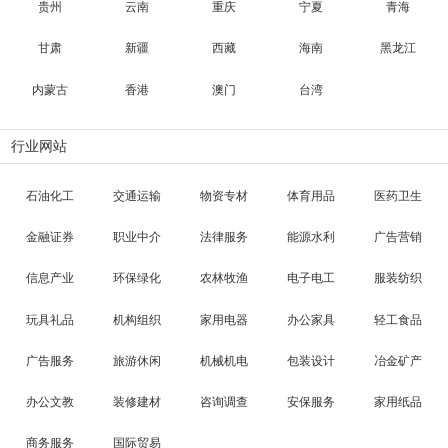
贵州
云南
重庆
宁夏
青海
甘肃
新疆
西藏
海南
黑龙江
内蒙古
香港
澳门
台湾
行业网站
石油化工
交通运输
物资专材
体育用品
医药卫生
金融证券
职业中介
法律服务
能源水利
广告营销
信息产业
环保绿化
农林牧渔
电子电工
服装纺织
玩具礼品
机构组织
家用电器
办公家具
轻工食品
广告服务
旅游休闲
机械机电
包装设计
冶金矿产
办公文教
装修建材
咨询调查
安保服务
家用纸品
商务服务
国际贸易