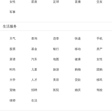
女性
星座
足球
直播
交友
军事
生活服务
天气
查询
违章
快递
手机
股票
基金
银行
移动
房产
菜谱
汽车
地图
健康
女性
时尚
儿童
旅游
购物
团购
大学
人才
美容
贷款
移民
宠物
招聘
医院
婚庆
驾校
律师
生活