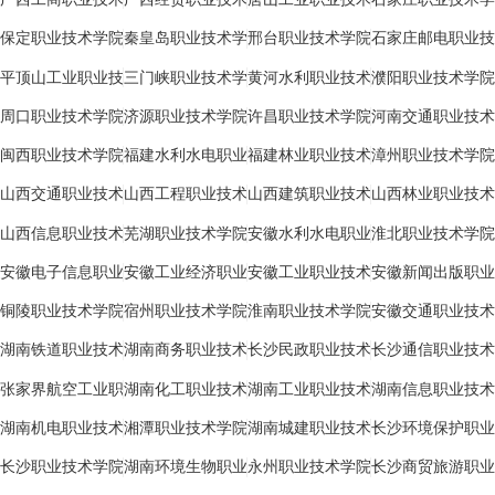
学院
学院
学院
院
保定职业技术学院
秦皇岛职业技术学
邢台职业技术学院
石家庄邮电职业技
院
术学院
平顶山工业职业技
三门峡职业技术学
黄河水利职业技术
濮阳职业技术学院
术学院
院
学院
周口职业技术学院
济源职业技术学院
许昌职业技术学院
河南交通职业技术
学院
闽西职业技术学院
福建水利水电职业
福建林业职业技术
漳州职业技术学院
技术学院
学院
山西交通职业技术
山西工程职业技术
山西建筑职业技术
山西林业职业技术
学院
学院
学院
学院
山西信息职业技术
芜湖职业技术学院
安徽水利水电职业
淮北职业技术学院
学院
技术学院
安徽电子信息职业
安徽工业经济职业
安徽工业职业技术
安徽新闻出版职业
技术学院
技术学院
学院
技术学院
铜陵职业技术学院
宿州职业技术学院
淮南职业技术学院
安徽交通职业技术
学院
湖南铁道职业技术
湖南商务职业技术
长沙民政职业技术
长沙通信职业技术
学院
学院
学院
学院
张家界航空工业职
湖南化工职业技术
湖南工业职业技术
湖南信息职业技术
业技术学院
学院
学院
学院
湖南机电职业技术
湘潭职业技术学院
湖南城建职业技术
长沙环境保护职业
学院
学院
技术学院
长沙职业技术学院
湖南环境生物职业
永州职业技术学院
长沙商贸旅游职业