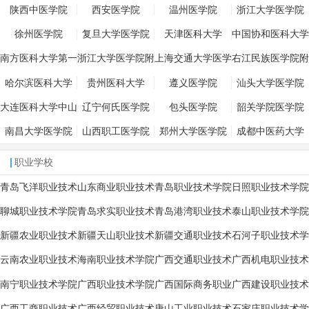
陕西中医学院
西安医学院
温州医学院
浙江大学医学院
徐州医学院
复旦大学医学院
天津医科大学
中国协和医科大学
南方医科大学第一
浙江大学医学院附
上海交通大学医学
右江民族医学院附
临床医学院南方医
属邵逸夫医院
院附属第三人民医
属医院
哈尔滨医科大学
贵州医科大学
遵义医学院
汕头大学医学院
院
院
大连医科大学中山
辽宁何氏医学院
包头医学院
韶关学院医学院
学院
南昌大学医学院
山西职工医学院
郑州大学医学院
成都中医药大学
职业学校
青岛飞洋职业技术
山东商业职业技术
青岛职业技术学院
日照职业技术学院
学院
学院
聊城职业技术学院
青岛求实职业技术
青岛港湾职业技术
泰山职业技术学院
学院
学院
新疆农业职业技术
新疆天山职业技术
新疆交通职业技术
石河子职业技术学
学院
学院
学院
院
云南农业职业技术
海南职业技术学院
广西交通职业技术
广西机电职业技术
学院
学院
学院
南宁职业技术学院
广西职业技术学院
广西国际商务职业
广西建设职业技术
技术学院
学院
广西工商职业技术
广西经贸职业技术
唐山工业职业技术
石家庄职业技术学