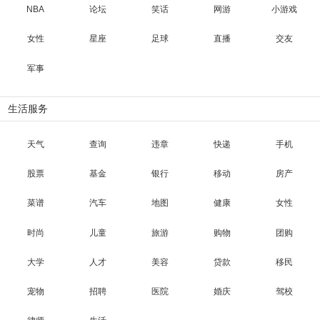
NBA
论坛
笑话
网游
小游戏
女性
星座
足球
直播
交友
军事
生活服务
天气
查询
违章
快递
手机
股票
基金
银行
移动
房产
菜谱
汽车
地图
健康
女性
时尚
儿童
旅游
购物
团购
大学
人才
美容
贷款
移民
宠物
招聘
医院
婚庆
驾校