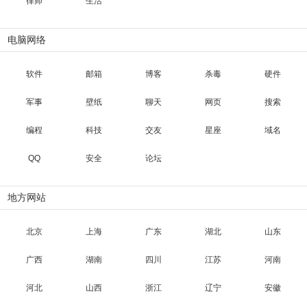
律师
生活
电脑网络
软件
邮箱
博客
杀毒
硬件
军事
壁纸
聊天
网页
搜索
编程
科技
交友
星座
域名
QQ
安全
论坛
地方网站
北京
上海
广东
湖北
山东
广西
湖南
四川
江苏
河南
河北
山西
浙江
辽宁
安徽