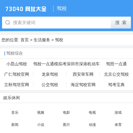
驾校
您的位置:
首页
>
生活服务
>
驾校
驾校综合
小昆山驾校
驾校一点通模拟考
深圳市深港机动车
驾照一点通
试网
驾驶培训集团有限
广仁驾校官网
龙泉驾校
西安审车网
北京公交驾校
公司
立秋驾培官网
公交驾校
海淀驾校官网
驾考宝典
娱乐休闲
音乐
视频
电影
电视
游戏
新闻
小说
图片
动漫
体育