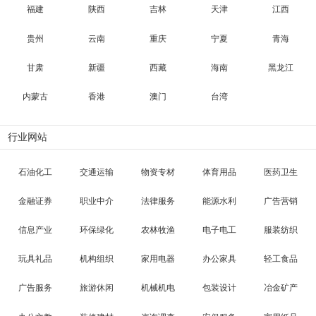
福建
陕西
吉林
天津
江西
贵州
云南
重庆
宁夏
青海
甘肃
新疆
西藏
海南
黑龙江
内蒙古
香港
澳门
台湾
行业网站
石油化工
交通运输
物资专材
体育用品
医药卫生
金融证券
职业中介
法律服务
能源水利
广告营销
信息产业
环保绿化
农林牧渔
电子电工
服装纺织
玩具礼品
机构组织
家用电器
办公家具
轻工食品
广告服务
旅游休闲
机械机电
包装设计
冶金矿产