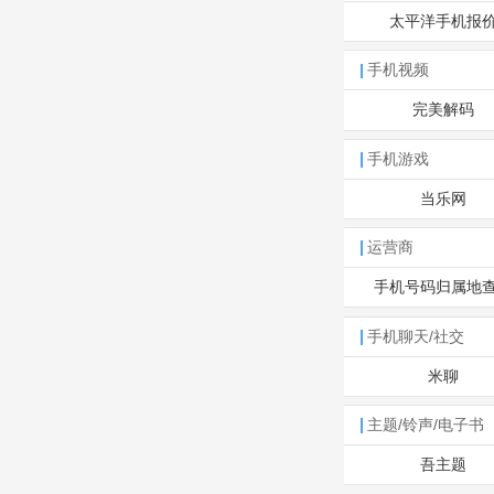
太平洋手机报
手机视频
完美解码
手机游戏
当乐网
运营商
手机号码归属地
手机聊天/社交
米聊
主题/铃声/电子书
吾主题