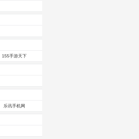
155手游天下
乐讯手机网