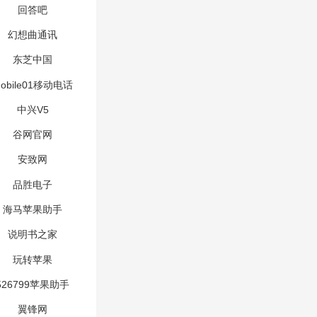
回答吧
幻想曲通讯
东芝中国
obile01移动电话
中兴V5
谷网官网
安致网
品胜电子
海马苹果助手
说明书之家
玩转苹果
526799苹果助手
翼锋网