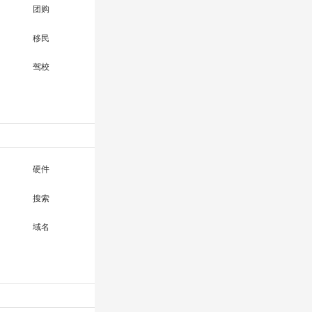
团购
移民
驾校
硬件
搜索
域名