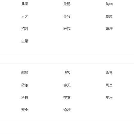
儿童
旅游
购物
人才
美容
贷款
招聘
医院
婚庆
生活
邮箱
博客
杀毒
壁纸
聊天
网页
科技
交友
星座
安全
论坛