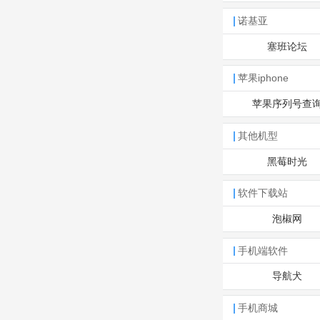
诺基亚
塞班论坛
苹果iphone
苹果序列号查
其他机型
黑莓时光
软件下载站
泡椒网
手机端软件
导航犬
手机商城